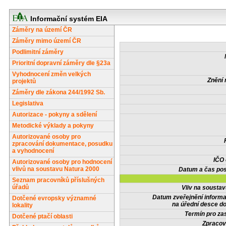
Informační systém EIA
Záměry na území ČR
Záměry mimo území ČR
Podlimitní záměry
Prioritní dopravní záměry dle §23a
Vyhodnocení změn velkých
Znění 
projektů
Záměry dle zákona 244/1992 Sb.
Legislativa
Autorizace - pokyny a sdělení
Metodické výklady a pokyny
Autorizované osoby pro
zpracování dokumentace, posudku
a vyhodnocení
IČO
Autorizované osoby pro hodnocení
vlivů na soustavu Natura 2000
Datum a čas pos
Seznam pracovníků příslušných
úřadů
Vliv na sousta
Datum zveřejnění inform
Dotčené evropsky významné
na úřední desce do
lokality
Termín pro zas
Dotčené ptačí oblasti
Zpracov