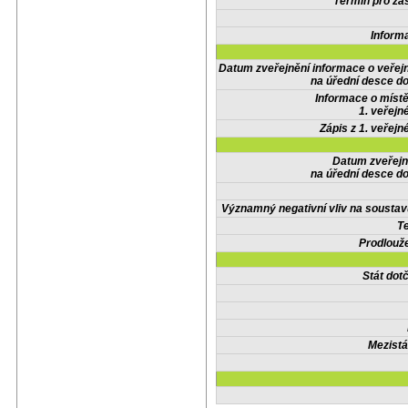
Termín pro zas
Inform
Datum zveřejnění informace o veřej
na úřední desce do
Informace o místě
1. veřejn
Zápis z 1. veřejn
Datum zveřejn
na úřední desce do
Významný negativní vliv na soustav
Te
Prodlouže
Stát do
Mezistá