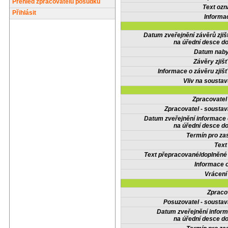
Přehled zpracovatelů posudků
Text oz
Přihlásit
Informa
Datum zveřejnění závěrů zjiš
na úřední desce do
Datum nabyt
Závěry zjišť
Informace o závěru zjišť
Vliv na sousta
Zpracovate
Zpracovatel - soustav
Datum zveřejnění informace
na úřední desce do
Termín pro zas
Text
Text přepracované/doplněn
Informace 
Vrácení
Zpraco
Posuzovatel - soustav
Datum zveřejnění infor
na úřední desce do