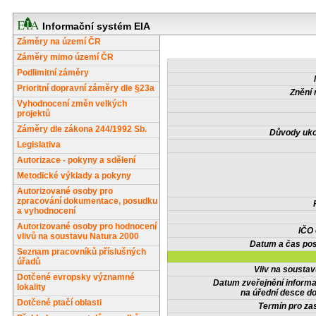
Informační systém EIA
Záměry na území ČR
Záměry mimo území ČR
Podlimitní záměry
Prioritní dopravní záměry dle §23a
Znění 
Vyhodnocení změn velkých
projektů
Záměry dle zákona 244/1992 Sb.
Důvody uko
Legislativa
Autorizace - pokyny a sdělení
Metodické výklady a pokyny
Autorizované osoby pro
zpracování dokumentace, posudku
a vyhodnocení
Autorizované osoby pro hodnocení
IČO
vlivů na soustavu Natura 2000
Datum a čas pos
Seznam pracovníků příslušných
úřadů
Vliv na sousta
Dotčené evropsky významné
Datum zveřejnění inform
lokality
na úřední desce do
Dotčené ptačí oblasti
Termín pro zas