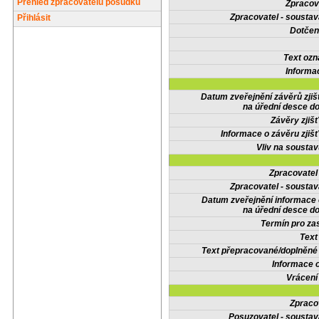
Přehled zpracovatelů posudků
Zpracov
Zpracovatel - soustav
Přihlásit
Dotčené
Text oz
Informa
Datum zveřejnění závěrů zjiš
na úřední desce do
Závěry zjišť
Informace o závěru zjišť
Vliv na sousta
Zpracovate
Zpracovatel - soustav
Datum zveřejnění informace
na úřední desce do
Termín pro zas
Text
Text přepracované/doplněn
Informace 
Vrácení
Zpraco
Posuzovatel - soustav