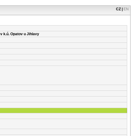
CZ
|
EN
 k.ú. Opatov u Jihlavy