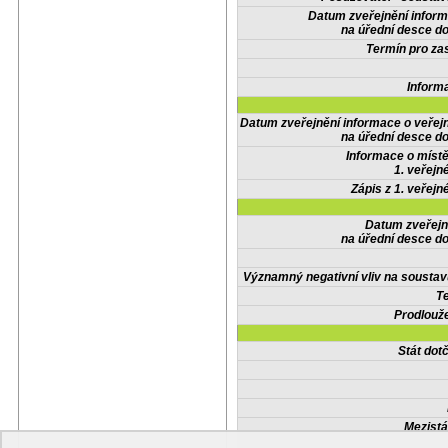
Datum zveřejnění infor
na úřední desce do
Termín pro zas
Inform
Datum zveřejnění informace o veřej
na úřední desce do
Informace o místě
1. veřejn
Zápis z 1. veřejn
Datum zveřejn
na úřední desce do
Významný negativní vliv na soustav
Te
Prodlouže
Stát do
Mezistá