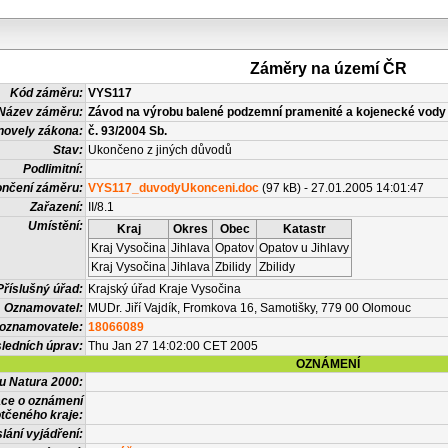
Záměry na území ČR
Kód záměru:
VYS117
Název záměru:
Závod na výrobu balené podzemní pramenité a kojenecké vody v
novely zákona:
č. 93/2004 Sb.
Stav:
Ukončeno z jiných důvodů
Podlimitní:
nčení záměru:
VYS117_duvodyUkonceni.doc
(97 kB) - 27.01.2005 14:01:47
Zařazení:
II/8.1
Umístění:
Kraj
Okres
Obec
Katastr
Kraj Vysočina
Jihlava
Opatov
Opatov u Jihlavy
Kraj Vysočina
Jihlava
Zbilidy
Zbilidy
Příslušný úřad:
Krajský úřad Kraje Vysočina
Oznamovatel:
MUDr. Jiří Vajdík, Fromkova 16, Samotišky, 779 00 Olomouc
 oznamovatele:
18066089
ledních úprav:
Thu Jan 27 14:02:00 CET 2005
OZNÁMENÍ
vu Natura 2000:
ace o oznámení
tčeného kraje:
lání vyjádření: