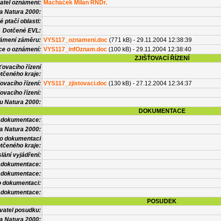
atel oznámení:
Macháček Milan RNDr.
a Natura 2000:
 ptačí oblasti:
Dotčené EVL:
námení záměru:
VYS117_oznameni.doc
(771 kB) - 29.11.2004 12:38:39
ce o oznámení:
VYS117_infOznam.doc
(100 kB) - 29.11.2004 12:38:40
ZJIŠŤOVACÍ ŘÍZENÍ
ťovacího řízení
tčeného kraje:
ovacího řízení:
VYS117_zjistovaci.doc
(130 kB) - 27.12.2004 12:34:37
ovacího řízení:
vu Natura 2000:
DOKUMENTACE
l dokumentace:
a Natura 2000:
 o dokumentaci
tčeného kraje:
lání vyjádření:
 dokumentace:
é dokumentace:
o dokumentaci:
 dokumentace:
POSUDEK
vatel posudku:
a Natura 2000: