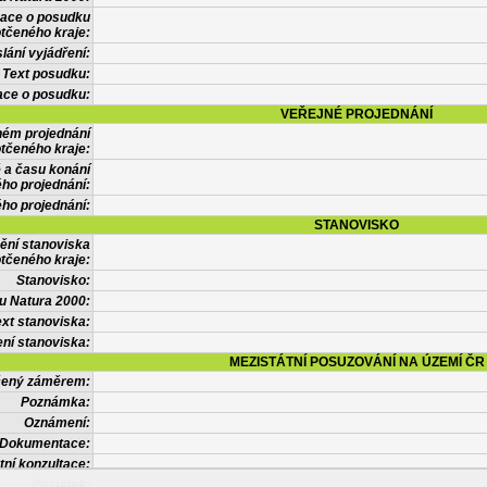
mace o posudku
tčeného kraje:
lání vyjádření:
Text posudku:
ace o posudku:
VEŘEJNÉ PROJEDNÁNÍ
ném projednání
tčeného kraje:
 a času konání
ého projednání:
ého projednání:
STANOVISKO
ění stanoviska
tčeného kraje:
Stanovisko:
u Natura 2000:
xt stanoviska:
ní stanoviska:
MEZISTÁTNÍ POSUZOVÁNÍ NA ÚZEMÍ ČR
tčený záměrem:
Poznámka:
Oznámení:
Dokumentace:
tní konzultace:
Posudek: