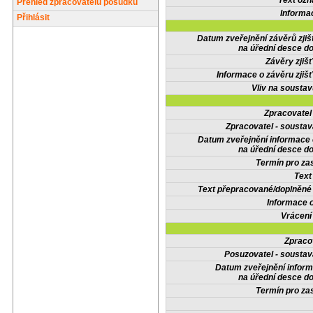
Text oz
Přehled zpracovatelů posudků
Informa
Přihlásit
Datum zveřejnění závěrů zjiš
na úřední desce do
Závěry zjišť
Informace o závěru zjišť
Vliv na sousta
Zpracovate
Zpracovatel - soustav
Datum zveřejnění informace
na úřední desce do
Termín pro zas
Text
Text přepracované/doplněn
Informace 
Vrácení
Zpraco
Posuzovatel - soustav
Datum zveřejnění infor
na úřední desce do
Termín pro zas