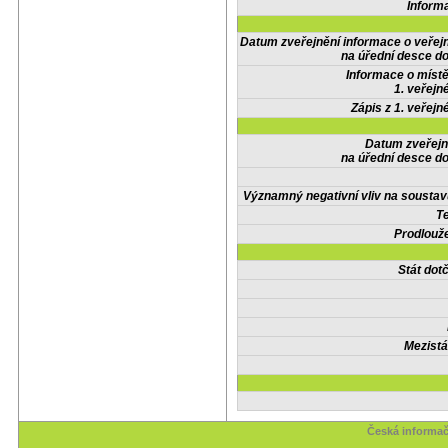
Inform
Datum zveřejnění informace o veřej
na úřední desce do
Informace o místě
1. veřejn
Zápis z 1. veřejn
Datum zveřejn
na úřední desce do
Významný negativní vliv na soustav
Te
Prodlouže
Stát do
Mezistá
Česká informač