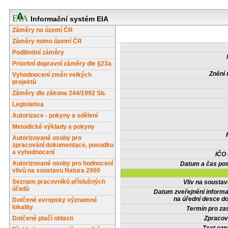
Informační systém EIA
Záměry na území ČR
Záměry mimo území ČR
Podlimitní záměry
Prioritní dopravní záměry dle §23a
Znění 
Vyhodnocení změn velkých
projektů
Záměry dle zákona 244/1992 Sb.
Legislativa
Autorizace - pokyny a sdělení
Metodické výklady a pokyny
Autorizované osoby pro
zpracování dokumentace, posudku
a vyhodnocení
IČO
Autorizované osoby pro hodnocení
Datum a čas pos
vlivů na soustavu Natura 2000
Seznam pracovníků příslušných
Vliv na sousta
úřadů
Datum zveřejnění inform
na úřední desce do
Dotčené evropsky významné
lokality
Termín pro zas
Dotčené ptačí oblasti
Zpracov