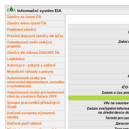
Informační systém EIA
Záměry na území ČR
Záměry mimo území ČR
Podlimitní záměry
Prioritní dopravní záměry dle §23a
Znění 
Vyhodnocení změn velkých
projektů
Záměry dle zákona 244/1992 Sb.
Legislativa
Autorizace - pokyny a sdělení
Metodické výklady a pokyny
Autorizované osoby pro
zpracování dokumentace, posudku
a vyhodnocení
IČO
Autorizované osoby pro hodnocení
Datum a čas pos
vlivů na soustavu Natura 2000
Seznam pracovníků příslušných
Vliv na sousta
úřadů
Datum zveřejnění inform
na úřední desce do
Dotčené evropsky významné
lokality
Termín pro zas
Dotčené ptačí oblasti
Zpracov