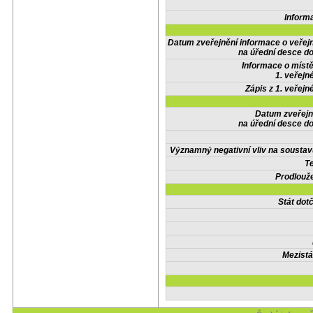
Inform
Datum zveřejnění informace o veřej
na úřední desce do
Informace o místě
1. veřejn
Zápis z 1. veřejn
Datum zveřejn
na úřední desce do
Významný negativní vliv na soustav
Te
Prodlouže
Stát do
Mezistá