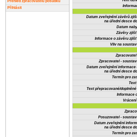
Text oz
Přehled zpracovatelů posudků
Informa
Přihlásit
Datum zveřejnění závěrů zjiš
na úřední desce do
Datum nabyt
Závěry zjišť
Informace o závěru zjišť
Vliv na sousta
Zpracovate
Zpracovatel - soustav
Datum zveřejnění informace
na úřední desce do
Termín pro zas
Text
Text přepracované/doplněn
Informace 
Vrácení
Zpraco
Posuzovatel - soustav
Datum zveřejnění infor
na úřední desce do
Termín pro zas