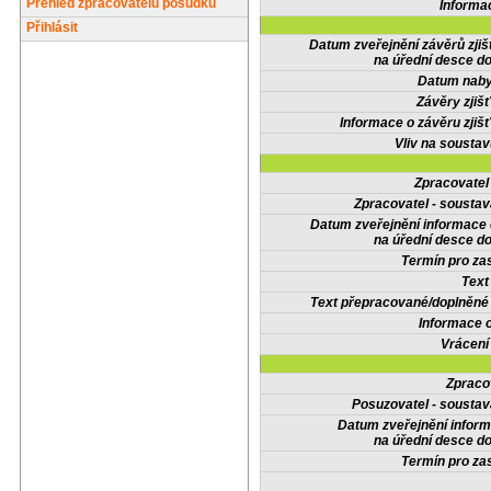
Přehled zpracovatelů posudků
Informa
Přihlásit
Datum zveřejnění závěrů zjiš
na úřední desce do
Datum nabyt
Závěry zjišť
Informace o závěru zjišť
Vliv na sousta
Zpracovate
Zpracovatel - soustav
Datum zveřejnění informace
na úřední desce do
Termín pro zas
Text
Text přepracované/doplněn
Informace 
Vrácení
Zpraco
Posuzovatel - soustav
Datum zveřejnění infor
na úřední desce do
Termín pro zas