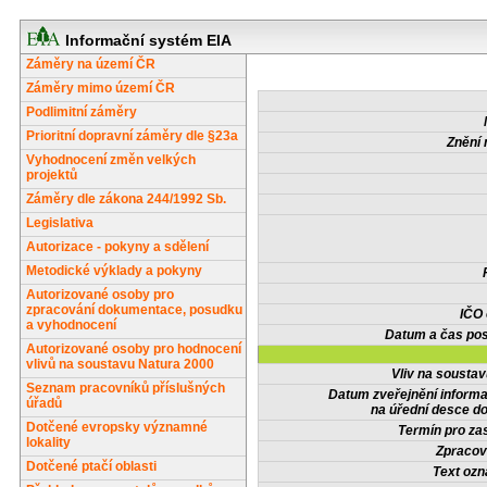
Informační systém EIA
Záměry na území ČR
Záměry mimo území ČR
Podlimitní záměry
Prioritní dopravní záměry dle §23a
Znění 
Vyhodnocení změn velkých
projektů
Záměry dle zákona 244/1992 Sb.
Legislativa
Autorizace - pokyny a sdělení
Metodické výklady a pokyny
Autorizované osoby pro
zpracování dokumentace, posudku
IČO
a vyhodnocení
Datum a čas pos
Autorizované osoby pro hodnocení
vlivů na soustavu Natura 2000
Vliv na sousta
Seznam pracovníků příslušných
Datum zveřejnění inform
úřadů
na úřední desce do
Dotčené evropsky významné
Termín pro zas
lokality
Zpracov
Dotčené ptačí oblasti
Text oz