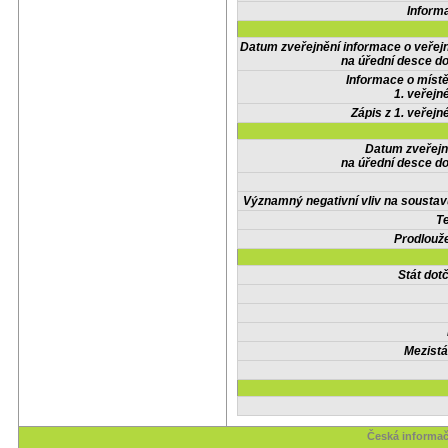
Inform
Datum zveřejnění informace o veřej
na úřední desce do
Informace o místě
1. veřejn
Zápis z 1. veřejn
Datum zveřejn
na úřední desce do
Významný negativní vliv na soustav
Te
Prodlouže
Stát do
Mezistá
Česká informač