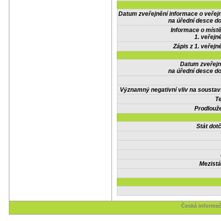
Datum zveřejnění informace o veřej
na úřední desce do
Informace o místě
1. veřejn
Zápis z 1. veřejn
Datum zveřejn
na úřední desce do
Významný negativní vliv na soustav
Te
Prodlouže
Stát do
Mezistá
Česká informač