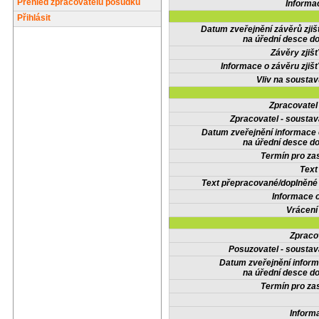
Přehled zpracovatelů posudků
Informa
Přihlásit
Datum zveřejnění závěrů zjiš
na úřední desce do
Závěry zjišť
Informace o závěru zjišť
Vliv na sousta
Zpracovate
Zpracovatel - soustav
Datum zveřejnění informace
na úřední desce do
Termín pro zas
Text
Text přepracované/doplněn
Informace 
Vrácení
Zpraco
Posuzovatel - soustav
Datum zveřejnění infor
na úřední desce do
Termín pro zas
Inform