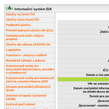
Informační systém EIA
Záměry na území ČR
Záměry mimo území ČR
Podlimitní záměry
Prioritní dopravní záměry dle §23a
Znění 
Vyhodnocení změn velkých
projektů
Záměry dle zákona 244/1992 Sb.
Legislativa
Autorizace - pokyny a sdělení
Metodické výklady a pokyny
Autorizované osoby pro
zpracování dokumentace, posudku
IČO
a vyhodnocení
Datum a čas pos
Autorizované osoby pro hodnocení
vlivů na soustavu Natura 2000
Vliv na sousta
Seznam pracovníků příslušných
Datum zveřejnění inform
úřadů
na úřední desce do
Dotčené evropsky významné
Termín pro zas
lokality
Zpracov
Dotčené ptačí oblasti
Zpracovatel - soustav