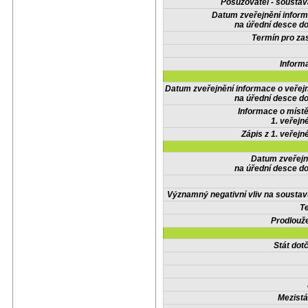
Posuzovatel - soustav
Datum zveřejnění infor
na úřední desce do
Termín pro zas
Inform
Datum zveřejnění informace o veřej
na úřední desce do
Informace o místě
1. veřejn
Zápis z 1. veřejn
Datum zveřejn
na úřední desce do
Významný negativní vliv na soustav
Te
Prodlouže
Stát do
Mezistá