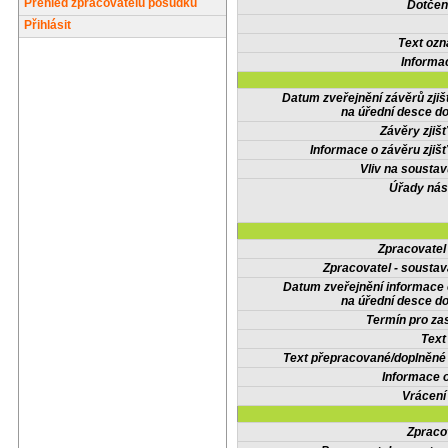
Přehled zpracovatelů posudků
Dotčené
Přihlásit
Text oz
Informa
Datum zveřejnění závěrů zjiš
na úřední desce do
Závěry zjišť
Informace o závěru zjišť
Vliv na sousta
Úřady nás
Zpracovate
Zpracovatel - soustav
Datum zveřejnění informace
na úřední desce do
Termín pro zas
Text
Text přepracované/doplněn
Informace 
Vrácení
Zpraco