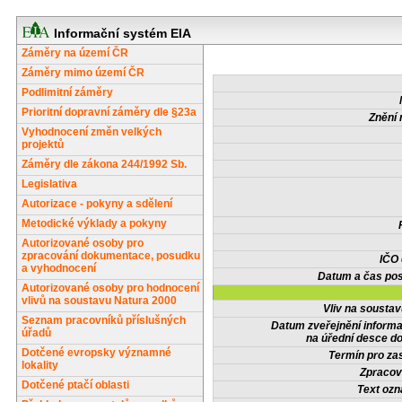
Informační systém EIA
Záměry na území ČR
Záměry mimo území ČR
Podlimitní záměry
Prioritní dopravní záměry dle §23a
Znění 
Vyhodnocení změn velkých
projektů
Záměry dle zákona 244/1992 Sb.
Legislativa
Autorizace - pokyny a sdělení
Metodické výklady a pokyny
Autorizované osoby pro
zpracování dokumentace, posudku
IČO
a vyhodnocení
Datum a čas pos
Autorizované osoby pro hodnocení
vlivů na soustavu Natura 2000
Vliv na sousta
Seznam pracovníků příslušných
Datum zveřejnění inform
úřadů
na úřední desce do
Dotčené evropsky významné
Termín pro zas
lokality
Zpracov
Dotčené ptačí oblasti
Text oz