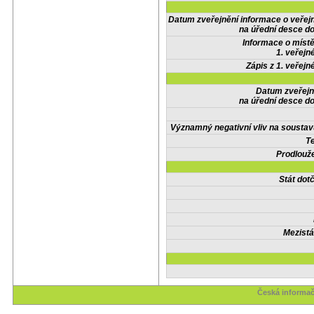
Datum zveřejnění informace o veřej
na úřední desce do
Informace o místě
1. veřejn
Zápis z 1. veřejn
Datum zveřejn
na úřední desce do
Významný negativní vliv na soustav
Te
Prodlouže
Stát do
Mezistá
Česká informač