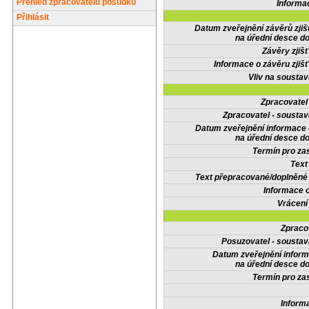
Přehled zpracovatelů posudků
Informa
Přihlásit
Datum zveřejnění závěrů zjiš
na úřední desce do
Závěry zjišť
Informace o závěru zjišť
Vliv na sousta
Zpracovate
Zpracovatel - soustav
Datum zveřejnění informace
na úřední desce do
Termín pro zas
Text
Text přepracované/doplněn
Informace 
Vrácení
Zpraco
Posuzovatel - soustav
Datum zveřejnění infor
na úřední desce do
Termín pro zas
Inform