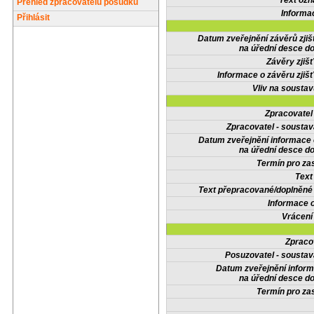
Text oz
Přehled zpracovatelů posudků
Informa
Přihlásit
Datum zveřejnění závěrů zjiš
na úřední desce do
Závěry zjišť
Informace o závěru zjišť
Vliv na sousta
Zpracovate
Zpracovatel - soustav
Datum zveřejnění informace
na úřední desce do
Termín pro zas
Text
Text přepracované/doplněn
Informace 
Vrácení
Zpraco
Posuzovatel - soustav
Datum zveřejnění infor
na úřední desce do
Termín pro zas