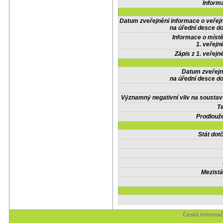
Inform
Datum zveřejnění informace o veřej
na úřední desce do
Informace o místě
1. veřejn
Zápis z 1. veřejn
Datum zveřejn
na úřední desce do
Významný negativní vliv na soustav
Te
Prodlouže
Stát do
Mezistá
Česká informač