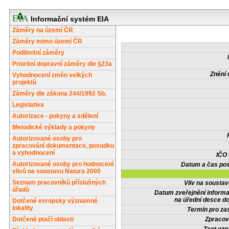
Informační systém EIA
Záměry na území ČR
Záměry mimo území ČR
Podlimitní záměry
Prioritní dopravní záměry dle §23a
Znění 
Vyhodnocení změn velkých
projektů
Záměry dle zákona 244/1992 Sb.
Legislativa
Autorizace - pokyny a sdělení
Metodické výklady a pokyny
Autorizované osoby pro
zpracování dokumentace, posudku
a vyhodnocení
IČO
Autorizované osoby pro hodnocení
Datum a čas pos
vlivů na soustavu Natura 2000
Seznam pracovníků příslušných
Vliv na sousta
úřadů
Datum zveřejnění inform
na úřední desce do
Dotčené evropsky významné
lokality
Termín pro zas
Dotčené ptačí oblasti
Zpracov