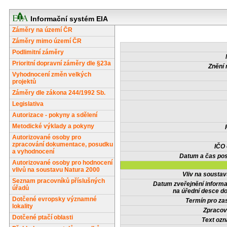
Informační systém EIA
Záměry na území ČR
Záměry mimo území ČR
Podlimitní záměry
Prioritní dopravní záměry dle §23a
Znění 
Vyhodnocení změn velkých
projektů
Záměry dle zákona 244/1992 Sb.
Legislativa
Autorizace - pokyny a sdělení
Metodické výklady a pokyny
Autorizované osoby pro
zpracování dokumentace, posudku
IČO
a vyhodnocení
Datum a čas pos
Autorizované osoby pro hodnocení
vlivů na soustavu Natura 2000
Vliv na sousta
Seznam pracovníků příslušných
Datum zveřejnění inform
úřadů
na úřední desce do
Dotčené evropsky významné
Termín pro zas
lokality
Zpracov
Dotčené ptačí oblasti
Text oz