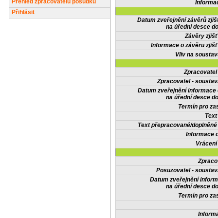
Přehled zpracovatelů posudků
Informa
Přihlásit
Datum zveřejnění závěrů zjiš
na úřední desce do
Závěry zjišť
Informace o závěru zjišť
Vliv na sousta
Zpracovate
Zpracovatel - soustav
Datum zveřejnění informace
na úřední desce do
Termín pro zas
Text
Text přepracované/doplněn
Informace 
Vrácení
Zpraco
Posuzovatel - soustav
Datum zveřejnění infor
na úřední desce do
Termín pro zas
Inform