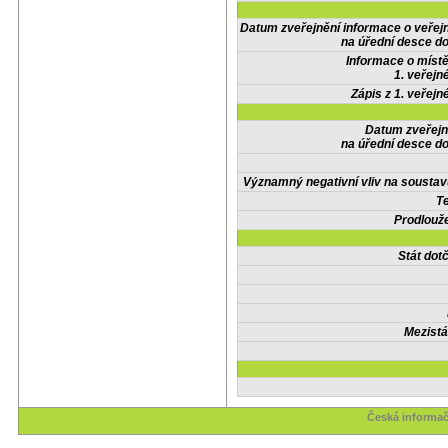
Datum zveřejnění informace o veřej
na úřední desce do
Informace o místě
1. veřejn
Zápis z 1. veřejn
Datum zveřejn
na úřední desce do
Významný negativní vliv na soustav
Te
Prodlouže
Stát do
Mezistá
Česká informač