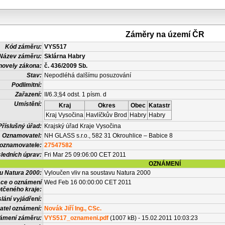
Záměry na území ČR
Kód záměru:
VYS517
Název záměru:
Sklárna Habry
novely zákona:
č. 436/2009 Sb.
Stav:
Nepodléhá dalšímu posuzování
Podlimitní:
Zařazení:
II/6.3;§4 odst. 1 písm. d
Umístění:
Kraj
Okres
Obec
Katastr
Kraj Vysočina
Havlíčkův Brod
Habry
Habry
Příslušný úřad:
Krajský úřad Kraje Vysočina
Oznamovatel:
NH GLASS s.r.o., 582 31 Okrouhlice – Babice 8
 oznamovatele:
27547582
ledních úprav:
Fri Mar 25 09:06:00 CET 2011
OZNÁMENÍ
vu Natura 2000:
Vyloučen vliv na soustavu Natura 2000
ace o oznámení
Wed Feb 16 00:00:00 CET 2011
tčeného kraje:
lání vyjádření:
atel oznámení:
Novák Jiří Ing., CSc.
námení záměru:
VYS517_oznameni.pdf
(1007 kB) - 15.02.2011 10:03:23