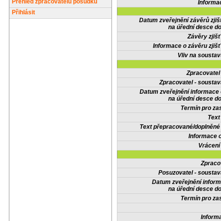
Přehled zpracovatelů posudků
Informa
Přihlásit
Datum zveřejnění závěrů zjiš
na úřední desce do
Závěry zjišť
Informace o závěru zjišť
Vliv na sousta
Zpracovate
Zpracovatel - soustav
Datum zveřejnění informace
na úřední desce do
Termín pro zas
Text
Text přepracované/doplněn
Informace 
Vrácení
Zpraco
Posuzovatel - soustav
Datum zveřejnění infor
na úřední desce do
Termín pro zas
Inform