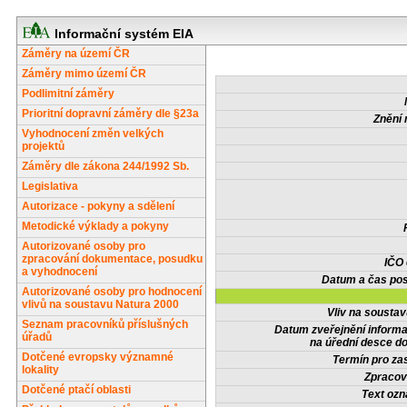
Informační systém EIA
Záměry na území ČR
Záměry mimo území ČR
Podlimitní záměry
Prioritní dopravní záměry dle §23a
Znění 
Vyhodnocení změn velkých
projektů
Záměry dle zákona 244/1992 Sb.
Legislativa
Autorizace - pokyny a sdělení
Metodické výklady a pokyny
Autorizované osoby pro
zpracování dokumentace, posudku
IČO
a vyhodnocení
Datum a čas pos
Autorizované osoby pro hodnocení
vlivů na soustavu Natura 2000
Vliv na sousta
Seznam pracovníků příslušných
Datum zveřejnění inform
úřadů
na úřední desce do
Dotčené evropsky významné
Termín pro zas
lokality
Zpracov
Dotčené ptačí oblasti
Text oz