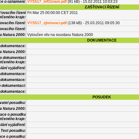
ce o oznámení:
VYS517_infOznam.pdf
(91 kB) - 15.02.2011 10:03:23
ZJIŠŤOVACÍ ŘÍZENÍ
ťovacího řízení
Fri Mar 25 00:00:00 CET 2011
tčeného kraje:
ovacího řízení:
VYS517_zjistovaci.pdf
(138 kB) - 25.03.2011 09:05:30
ovacího řízení:
vu Natura 2000:
Vyloučen vliv na soustavu Natura 2000
DOKUMENTACE
l dokumentace:
a Natura 2000:
 o dokumentaci
tčeného kraje:
lání vyjádření:
 dokumentace:
é dokumentace:
o dokumentaci:
 dokumentace:
POSUDEK
vatel posudku:
a Natura 2000:
mace o posudku
tčeného kraje:
lání vyjádření:
Text posudku:
ace o posudku: