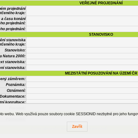
VEŘEJNÉ PROJEDNÁNÍ
ném projednání
tčeného kraje:
 a času konání
ého projednání:
ého projednání:
STANOVISKO
ění stanoviska
tčeného kraje:
Stanovisko:
u Natura 2000:
xt stanoviska:
ní stanoviska:
MEZISTÁTNÍ POSUZOVÁNÍ NA ÚZEMÍ ČR
tčený záměrem:
Poznámka:
Oznámení:
Dokumentace:
tní konzultace:
Posudek:
OSTATNÍ INFORMACE
ohoto webu. Web využívá pouze soubory cookie SESSIONID nezbytné pro jeho fung
Poznámka:
Zavřít
Česká informační agentura životního prostředí