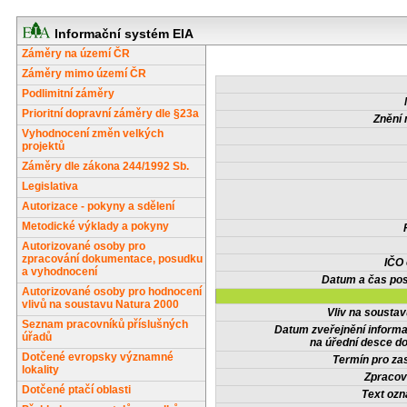
Informační systém EIA
Záměry na území ČR
Záměry mimo území ČR
Podlimitní záměry
Prioritní dopravní záměry dle §23a
Znění 
Vyhodnocení změn velkých
projektů
Záměry dle zákona 244/1992 Sb.
Legislativa
Autorizace - pokyny a sdělení
Metodické výklady a pokyny
Autorizované osoby pro
zpracování dokumentace, posudku
IČO
a vyhodnocení
Datum a čas pos
Autorizované osoby pro hodnocení
vlivů na soustavu Natura 2000
Vliv na sousta
Seznam pracovníků příslušných
Datum zveřejnění inform
úřadů
na úřední desce do
Dotčené evropsky významné
Termín pro zas
lokality
Zpracov
Dotčené ptačí oblasti
Text oz