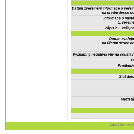
Datum zveřejnění informace o veřej
na úřední desce do
Informace o místě
1. veřejn
Zápis z 1. veřejn
Datum zveřejn
na úřední desce do
Významný negativní vliv na soustav
Te
Prodlouže
Stát do
Mezistá
Česká informač