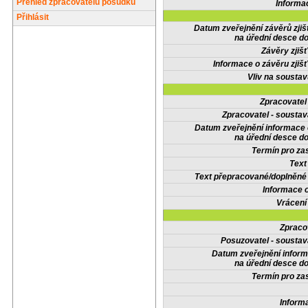
Přehled zpracovatelů posudků
Informa
Přihlásit
Datum zveřejnění závěrů zjiš
na úřední desce do
Závěry zjišť
Informace o závěru zjišť
Vliv na sousta
Zpracovate
Zpracovatel - soustav
Datum zveřejnění informace
na úřední desce do
Termín pro zas
Text
Text přepracované/doplněn
Informace 
Vrácení
Zpraco
Posuzovatel - soustav
Datum zveřejnění infor
na úřední desce do
Termín pro zas
Inform