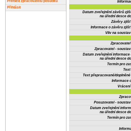
Přehled zpracovatelů posudků
Informa
Přihlásit
Datum zveřejnění závěrů zjiš
na úřední desce do
Závěry zjišť
Informace o závěru zjišť
Vliv na sousta
Zpracovate
Zpracovatel - soustav
Datum zveřejnění informace
na úřední desce do
Termín pro zas
Text
Text přepracované/doplněn
Informace 
Vrácení
Zpraco
Posuzovatel - soustav
Datum zveřejnění infor
na úřední desce do
Termín pro zas
Inform