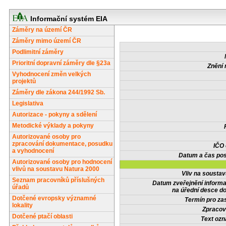
Informační systém EIA
Záměry na území ČR
Záměry mimo území ČR
Podlimitní záměry
Prioritní dopravní záměry dle §23a
Znění 
Vyhodnocení změn velkých
projektů
Záměry dle zákona 244/1992 Sb.
Legislativa
Autorizace - pokyny a sdělení
Metodické výklady a pokyny
Autorizované osoby pro
zpracování dokumentace, posudku
IČO
a vyhodnocení
Datum a čas pos
Autorizované osoby pro hodnocení
vlivů na soustavu Natura 2000
Vliv na sousta
Seznam pracovníků příslušných
Datum zveřejnění inform
úřadů
na úřední desce do
Dotčené evropsky významné
Termín pro zas
lokality
Zpracov
Dotčené ptačí oblasti
Text oz