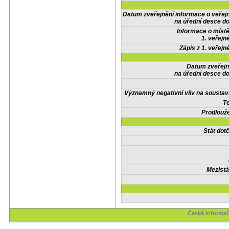
Datum zveřejnění informace o veřej
na úřední desce do
Informace o místě
1. veřejn
Zápis z 1. veřejn
Datum zveřejn
na úřední desce do
Významný negativní vliv na soustav
Te
Prodlouže
Stát do
Mezistá
Česká informač