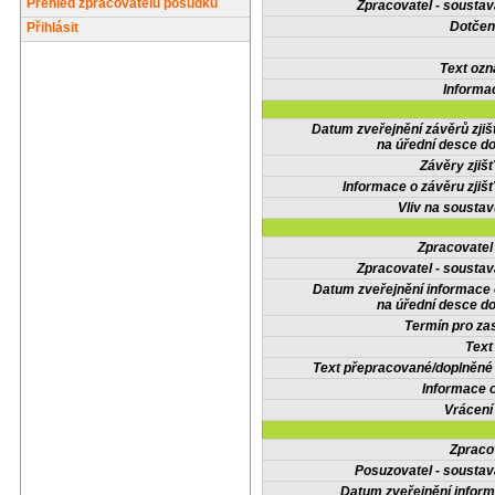
Přehled zpracovatelů posudků
Zpracovatel - soustav
Dotčené
Přihlásit
Text oz
Informa
Datum zveřejnění závěrů zjiš
na úřední desce do
Závěry zjišť
Informace o závěru zjišť
Vliv na sousta
Zpracovate
Zpracovatel - soustav
Datum zveřejnění informace
na úřední desce do
Termín pro zas
Text
Text přepracované/doplněn
Informace 
Vrácení
Zpraco
Posuzovatel - soustav
Datum zveřejnění infor