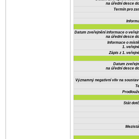
na úřední desce do
Termín pro zas
Inform
Datum zveřejnění informace o veřej
na úřední desce do
Informace o místě
1. veřejn
Zápis z 1. veřejn
Datum zveřejn
na úřední desce do
Významný negativní vliv na soustav
Te
Prodlouže
Stát do
Mezistá