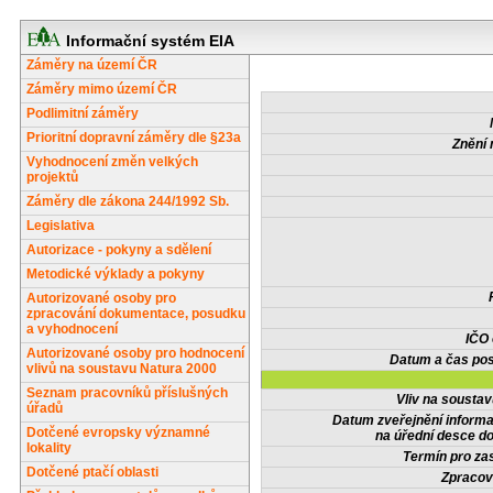
Informační systém EIA
Záměry na území ČR
Záměry mimo území ČR
Podlimitní záměry
Prioritní dopravní záměry dle §23a
Znění 
Vyhodnocení změn velkých
projektů
Záměry dle zákona 244/1992 Sb.
Legislativa
Autorizace - pokyny a sdělení
Metodické výklady a pokyny
Autorizované osoby pro
zpracování dokumentace, posudku
a vyhodnocení
IČO
Autorizované osoby pro hodnocení
Datum a čas pos
vlivů na soustavu Natura 2000
Seznam pracovníků příslušných
Vliv na sousta
úřadů
Datum zveřejnění inform
Dotčené evropsky významné
na úřední desce do
lokality
Termín pro zas
Dotčené ptačí oblasti
Zpracov