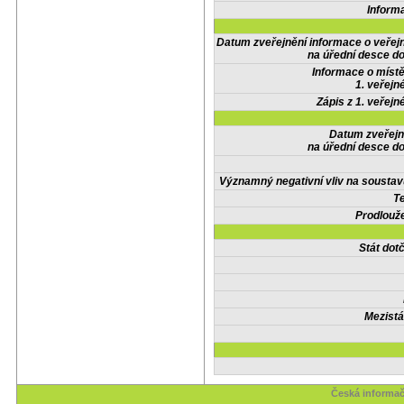
Inform
Datum zveřejnění informace o veřej
na úřední desce do
Informace o místě
1. veřejn
Zápis z 1. veřejn
Datum zveřejn
na úřední desce do
Významný negativní vliv na soustav
Te
Prodlouže
Stát do
Mezistá
Česká informač