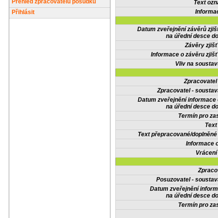
Přehled zpracovatelů posudků
Text oz
Informa
Přihlásit
Datum zveřejnění závěrů zjiš
na úřední desce do
Závěry zjišť
Informace o závěru zjišť
Vliv na sousta
Zpracovate
Zpracovatel - soustav
Datum zveřejnění informace
na úřední desce do
Termín pro zas
Text
Text přepracované/doplněn
Informace 
Vrácení
Zpraco
Posuzovatel - soustav
Datum zveřejnění infor
na úřední desce do
Termín pro zas