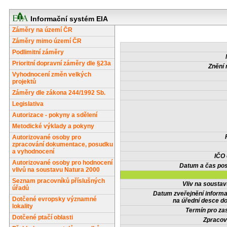
Informační systém EIA
Záměry na území ČR
Záměry mimo území ČR
Podlimitní záměry
Prioritní dopravní záměry dle §23a
Znění 
Vyhodnocení změn velkých
projektů
Záměry dle zákona 244/1992 Sb.
Legislativa
Autorizace - pokyny a sdělení
Metodické výklady a pokyny
Autorizované osoby pro
zpracování dokumentace, posudku
a vyhodnocení
IČO
Autorizované osoby pro hodnocení
Datum a čas pos
vlivů na soustavu Natura 2000
Seznam pracovníků příslušných
Vliv na sousta
úřadů
Datum zveřejnění inform
Dotčené evropsky významné
na úřední desce do
lokality
Termín pro zas
Dotčené ptačí oblasti
Zpracov