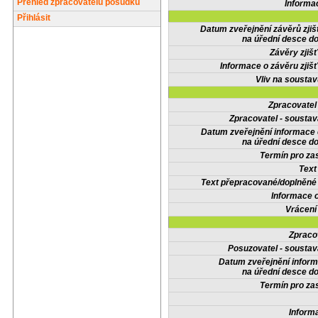
Přehled zpracovatelů posudků
Informa
Přihlásit
Datum zveřejnění závěrů zjiš
na úřední desce do
Závěry zjišť
Informace o závěru zjišť
Vliv na sousta
Zpracovate
Zpracovatel - soustav
Datum zveřejnění informace
na úřední desce do
Termín pro zas
Text
Text přepracované/doplněn
Informace 
Vrácení
Zpraco
Posuzovatel - soustav
Datum zveřejnění infor
na úřední desce do
Termín pro zas
Inform