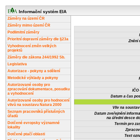
Informační systém EIA
Záměry na území ČR
Záměry mimo území ČR
Podlimitní záměry
Prioritní dopravní záměry dle §23a
Znění 
Vyhodnocení změn velkých
projektů
Záměry dle zákona 244/1992 Sb.
Legislativa
Autorizace - pokyny a sdělení
Metodické výklady a pokyny
Autorizované osoby pro
zpracování dokumentace, posudku
IČO
a vyhodnocení
Datum a čas pos
Autorizované osoby pro hodnocení
vlivů na soustavu Natura 2000
Vliv na sousta
Seznam pracovníků příslušných
Datum zveřejnění inform
úřadů
na úřední desce do
Dotčené evropsky významné
Termín pro zas
lokality
Zpracov
Dotčené ptačí oblasti
Text oz