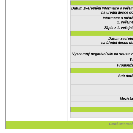
Datum zveřejnění informace o veřej
na úřední desce do
Informace o místě
1. veřejn
Zápis z 1. veřejn
Datum zveřejn
na úřední desce do
Významný negativní vliv na soustav
Te
Prodlouže
Stát do
Mezistá
Česká informač