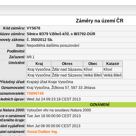
Záměry na území ČR
Kód záměru:
VYS676
Název záměru:
Silnice II/379 V.Bíteš-křiž. s III/3792-DÚR
novely zákona:
č. 350/2012 Sb.
Stav:
Nepodléhá dalšímu posuzování
Podlimitní:
Zařazení:
II/9.1
Umístění:
Kraj
Okres
Obec
Katastr
Kraj Vysočina
Žďár nad Sázavou
Křoví
Křoví
Kraj Vysočina
Žďár nad Sázavou
Velká Bíteš
Velká Bíteš
Příslušný úřad:
Krajský úřad Kraje Vysočina
Oznamovatel:
Kraj Vysočina, Žižkova 57, 587 33 Jihlava
 oznamovatele:
70890749
ledních úprav:
Wed Jul 24 09:23:18 CEST 2013
OZNÁMENÍ
vu Natura 2000:
Vyloučen vliv na soustavu Natura 2000
ace o oznámení
Tue Jun 18 00:00:00 CEST 2013
tčeného kraje:
lání vyjádření:
Mon Jul 08 00:00:00 CEST 2013
atel oznámení:
Vostal Dalibor Ing.