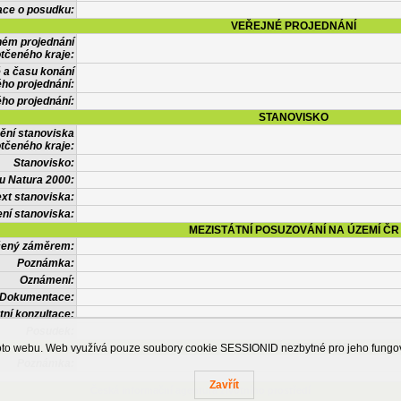
ace o posudku:
VEŘEJNÉ PROJEDNÁNÍ
ném projednání
tčeného kraje:
 a času konání
ého projednání:
ého projednání:
STANOVISKO
ění stanoviska
tčeného kraje:
Stanovisko:
u Natura 2000:
xt stanoviska:
ní stanoviska:
MEZISTÁTNÍ POSUZOVÁNÍ NA ÚZEMÍ ČR
tčený záměrem:
Poznámka:
Oznámení:
Dokumentace:
tní konzultace:
Posudek:
OSTATNÍ INFORMACE
ohoto webu. Web využívá pouze soubory cookie SESSIONID nezbytné pro jeho fung
Poznámka:
Zavřít
Česká informační agentura životního prostředí