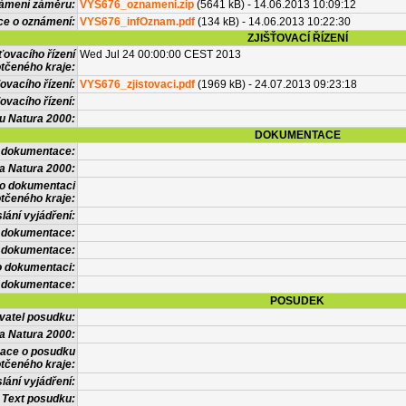
námení záměru:
VYS676_oznameni.zip
(5641 kB) - 14.06.2013 10:09:12
ce o oznámení:
VYS676_infOznam.pdf
(134 kB) - 14.06.2013 10:22:30
ZJIŠŤOVACÍ ŘÍZENÍ
ťovacího řízení
Wed Jul 24 00:00:00 CEST 2013
tčeného kraje:
ovacího řízení:
VYS676_zjistovaci.pdf
(1969 kB) - 24.07.2013 09:23:18
ovacího řízení:
vu Natura 2000:
DOKUMENTACE
l dokumentace:
a Natura 2000:
 o dokumentaci
tčeného kraje:
lání vyjádření:
 dokumentace:
é dokumentace:
o dokumentaci:
 dokumentace:
POSUDEK
vatel posudku:
a Natura 2000:
mace o posudku
tčeného kraje:
lání vyjádření:
Text posudku: