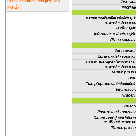
Přehled zpracovatelů posudků
Text oz
Informa
Přihlásit
Datum zveřejnění závěrů zjiš
na úřední desce do
Závěry zjišť
Informace o závěru zjišť
Vliv na sousta
Zpracovate
Zpracovatel - soustav
Datum zveřejnění informace
na úřední desce do
Termín pro zas
Text
Text přepracované/doplněn
Informace 
Vrácení
Zpraco
Posuzovatel - soustav
Datum zveřejnění infor
na úřední desce do
Termín pro zas