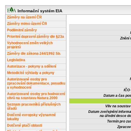
Informační systém EIA
Záměry na území ČR
Záměry mimo území ČR
Podlimitní záměry
Prioritní dopravní záměry dle §23a
Znění 
Vyhodnocení změn velkých
projektů
Záměry dle zákona 244/1992 Sb.
Legislativa
Autorizace - pokyny a sdělení
Metodické výklady a pokyny
Autorizované osoby pro
zpracování dokumentace, posudku
a vyhodnocení
IČO
Autorizované osoby pro hodnocení
Datum a čas pos
vlivů na soustavu Natura 2000
Seznam pracovníků příslušných
Vliv na sousta
úřadů
Datum zveřejnění inform
Dotčené evropsky významné
na úřední desce do
lokality
Termín pro zas
Dotčené ptačí oblasti
Zpracov