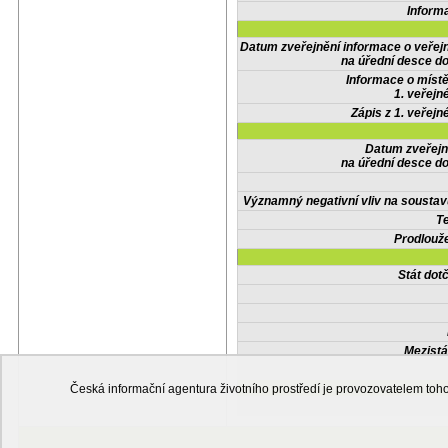
Inform
Datum zveřejnění informace o veřej
na úřední desce do
Informace o místě
1. veřejn
Zápis z 1. veřejn
Datum zveřejn
na úřední desce do
Významný negativní vliv na soustav
Te
Prodlouže
Stát do
Mezistá
Česká informační agentura životního prostředí je provozovatelem t