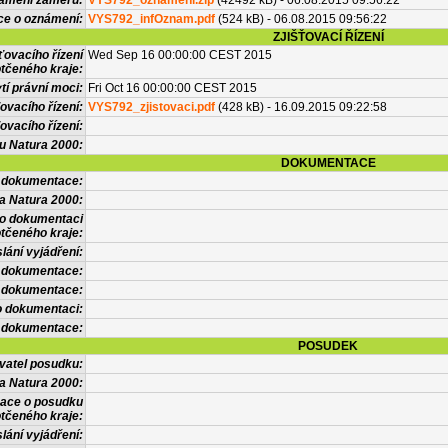
námení záměru:
VYS792_oznameni.zip
(42492 kB) - 06.08.2015 09:56:22
ce o oznámení:
VYS792_infOznam.pdf
(524 kB) - 06.08.2015 09:56:22
ZJIŠŤOVACÍ ŘÍZENÍ
ťovacího řízení
Wed Sep 16 00:00:00 CEST 2015
tčeného kraje:
í právní moci:
Fri Oct 16 00:00:00 CEST 2015
ovacího řízení:
VYS792_zjistovaci.pdf
(428 kB) - 16.09.2015 09:22:58
ovacího řízení:
vu Natura 2000:
DOKUMENTACE
l dokumentace:
a Natura 2000:
 o dokumentaci
tčeného kraje:
lání vyjádření:
 dokumentace:
é dokumentace:
o dokumentaci:
 dokumentace:
POSUDEK
vatel posudku:
a Natura 2000:
mace o posudku
tčeného kraje:
lání vyjádření: