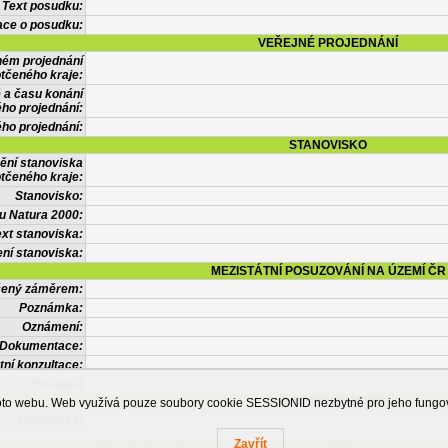
Text posudku:
ace o posudku:
VEŘEJNÉ PROJEDNÁNÍ
ném projednání
tčeného kraje:
 a času konání
ého projednání:
ého projednání:
STANOVISKO
ění stanoviska
tčeného kraje:
Stanovisko:
u Natura 2000:
xt stanoviska:
ní stanoviska:
MEZISTÁTNÍ POSUZOVÁNÍ NA ÚZEMÍ ČR
tčený záměrem:
Poznámka:
Oznámení:
Dokumentace:
tní konzultace:
Posudek:
OSTATNÍ INFORMACE
ohoto webu. Web využívá pouze soubory cookie SESSIONID nezbytné pro jeho fung
Poznámka:
Zavřít