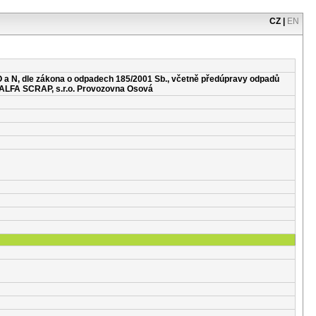
CZ
|
EN
 a N, dle zákona o odpadech 185/2001 Sb., včetně předúpravy odpadů
í ALFA SCRAP, s.r.o. Provozovna Osová