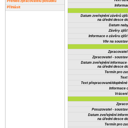
Text oz
Přehled zpracovatelů posudků
Informa
Přihlásit
Datum zveřejnění závěrů zjiš
na úřední desce do
Datum nabyt
Závěry zjišť
Informace o závěru zjišť
Vliv na sousta
Zpracovate
Zpracovatel - soustav
Datum zveřejnění informace
na úřední desce do
Termín pro zas
Text
Text přepracované/doplněn
Informace 
Vrácení
Zpraco
Posuzovatel - soustav
Datum zveřejnění infor
na úřední desce do
Termín pro zas