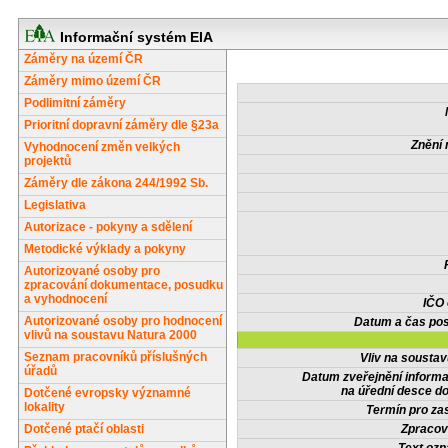
Informační systém EIA
Záměry na území ČR
Záměry mimo území ČR
Podlimitní záměry
Prioritní dopravní záměry dle §23a
Znění 
Vyhodnocení změn velkých
projektů
Záměry dle zákona 244/1992 Sb.
Legislativa
Autorizace - pokyny a sdělení
Metodické výklady a pokyny
Autorizované osoby pro
zpracování dokumentace, posudku
a vyhodnocení
IČO
Autorizované osoby pro hodnocení
Datum a čas pos
vlivů na soustavu Natura 2000
Seznam pracovníků příslušných
Vliv na sousta
úřadů
Datum zveřejnění inform
na úřední desce do
Dotčené evropsky významné
lokality
Termín pro zas
Dotčené ptačí oblasti
Zpracov