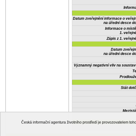
Inform
Datum zveřejnění informace o veřej
na úřední desce do
Informace o místě
1. veřejn
Zápis z 1. veřejn
Datum zveřejn
na úřední desce do
Významný negativní vliv na soustav
Te
Prodlouže
Stát do
Mezistá
Česká informační agentura životního prostředí je provozovatelem t