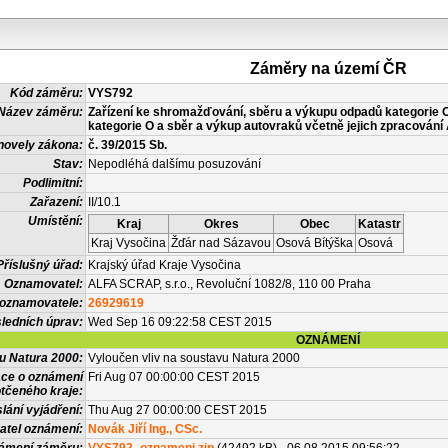
Záměry na území ČR
Kód záměru:
VYS792
Název záměru:
Zařízení ke shromažďování, sběru a výkupu odpadů kategorie O
kategorie O a sběr a výkup autovraků včetně jejich zpracován
novely zákona:
č. 39/2015 Sb.
Stav:
Nepodléhá dalšímu posuzování
Podlimitní:
Zařazení:
II/10.1
Umístění:
Kraj
Okres
Obec
Katastr
Kraj Vysočina
Žďár nad Sázavou
Osová Bítýška
Osová
Příslušný úřad:
Krajský úřad Kraje Vysočina
Oznamovatel:
ALFA SCRAP, s.r.o., Revoluční 1082/8, 110 00 Praha
 oznamovatele:
26929619
ledních úprav:
Wed Sep 16 09:22:58 CEST 2015
OZNÁMENÍ
vu Natura 2000:
Vyloučen vliv na soustavu Natura 2000
ace o oznámení
Fri Aug 07 00:00:00 CEST 2015
tčeného kraje:
lání vyjádření:
Thu Aug 27 00:00:00 CEST 2015
atel oznámení:
Novák Jiří Ing., CSc.