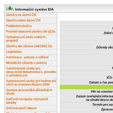
Informační systém EIA
Záměry na území ČR
Záměry mimo území ČR
Podlimitní záměry
Prioritní dopravní záměry dle §23a
Znění 
Vyhodnocení změn velkých
projektů
Záměry dle zákona 244/1992 Sb.
Důvody uko
Legislativa
Autorizace - pokyny a sdělení
Metodické výklady a pokyny
Autorizované osoby pro
zpracování dokumentace, posudku
a vyhodnocení
IČO
Autorizované osoby pro hodnocení
Datum a čas pos
vlivů na soustavu Natura 2000
Seznam pracovníků příslušných
Vliv na sousta
úřadů
Datum zveřejnění inform
Dotčené evropsky významné
na úřední desce do
lokality
Termín pro zas
Dotčené ptačí oblasti
Zpracov