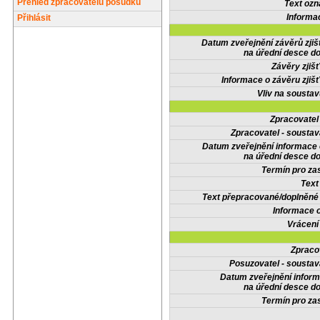
Přehled zpracovatelů posudků
Text oz
Informa
Přihlásit
Datum zveřejnění závěrů zjiš
na úřední desce do
Závěry zjišť
Informace o závěru zjišť
Vliv na sousta
Zpracovate
Zpracovatel - soustav
Datum zveřejnění informace
na úřední desce do
Termín pro zas
Text
Text přepracované/doplněn
Informace 
Vrácení
Zpraco
Posuzovatel - soustav
Datum zveřejnění infor
na úřední desce do
Termín pro zas