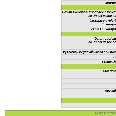
Inform
Datum zveřejnění informace o veřej
na úřední desce do
Informace o místě
1. veřejn
Zápis z 1. veřejn
Datum zveřejn
na úřední desce do
Významný negativní vliv na soustav
Te
Prodlouže
Stát do
Mezistá
Česká informač