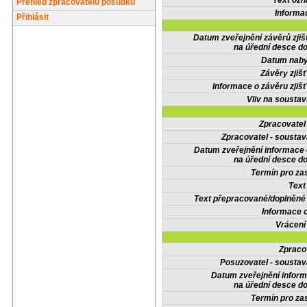
Text oz
Přehled zpracovatelů posudků
Informa
Přihlásit
Datum zveřejnění závěrů zjiš
na úřední desce do
Datum nabyt
Závěry zjišť
Informace o závěru zjišť
Vliv na sousta
Zpracovate
Zpracovatel - soustav
Datum zveřejnění informace
na úřední desce do
Termín pro zas
Text
Text přepracované/doplněn
Informace 
Vrácení
Zpraco
Posuzovatel - soustav
Datum zveřejnění infor
na úřední desce do
Termín pro zas