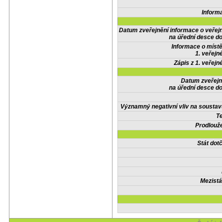
Inform
Datum zveřejnění informace o veřej
na úřední desce do
Informace o místě
1. veřejn
Zápis z 1. veřejn
Datum zveřejn
na úřední desce do
Významný negativní vliv na soustav
Te
Prodlouže
Stát do
Mezistá