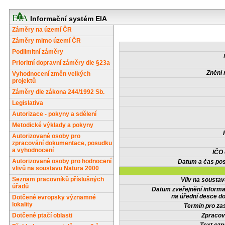
Informační systém EIA
Záměry na území ČR
Záměry mimo území ČR
Podlimitní záměry
Prioritní dopravní záměry dle §23a
Znění 
Vyhodnocení změn velkých
projektů
Záměry dle zákona 244/1992 Sb.
Legislativa
Autorizace - pokyny a sdělení
Metodické výklady a pokyny
Autorizované osoby pro
zpracování dokumentace, posudku
a vyhodnocení
IČO
Autorizované osoby pro hodnocení
Datum a čas pos
vlivů na soustavu Natura 2000
Seznam pracovníků příslušných
Vliv na sousta
úřadů
Datum zveřejnění inform
na úřední desce do
Dotčené evropsky významné
lokality
Termín pro zas
Dotčené ptačí oblasti
Zpracov