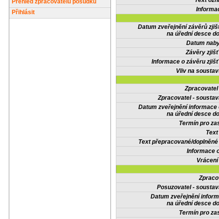
Text oz
Přehled zpracovatelů posudků
Informa
Přihlásit
Datum zveřejnění závěrů zjiš
na úřední desce do
Datum nabyt
Závěry zjišť
Informace o závěru zjišť
Vliv na sousta
Zpracovate
Zpracovatel - soustav
Datum zveřejnění informace
na úřední desce do
Termín pro zas
Text
Text přepracované/doplněn
Informace 
Vrácení
Zpraco
Posuzovatel - soustav
Datum zveřejnění infor
na úřední desce do
Termín pro zas