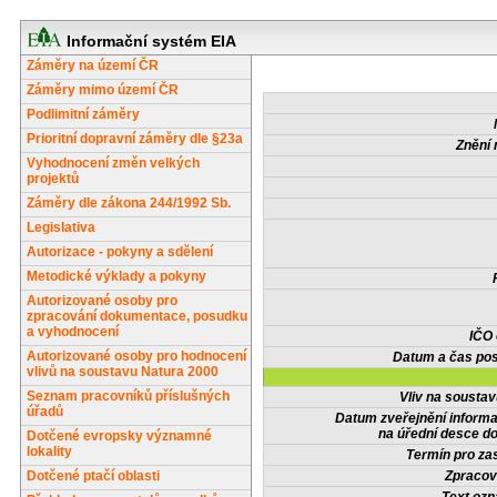
Informační systém EIA
Záměry na území ČR
Záměry mimo území ČR
Podlimitní záměry
Prioritní dopravní záměry dle §23a
Znění 
Vyhodnocení změn velkých
projektů
Záměry dle zákona 244/1992 Sb.
Legislativa
Autorizace - pokyny a sdělení
Metodické výklady a pokyny
Autorizované osoby pro
zpracování dokumentace, posudku
a vyhodnocení
IČO
Autorizované osoby pro hodnocení
Datum a čas pos
vlivů na soustavu Natura 2000
Seznam pracovníků příslušných
Vliv na sousta
úřadů
Datum zveřejnění inform
na úřední desce do
Dotčené evropsky významné
lokality
Termín pro zas
Dotčené ptačí oblasti
Zpracov