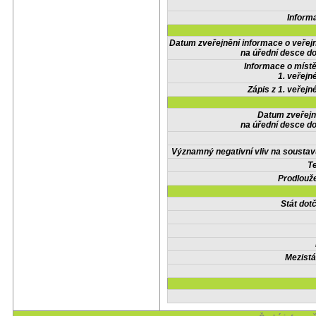
Inform
Datum zveřejnění informace o veřej
na úřední desce do
Informace o místě
1. veřejn
Zápis z 1. veřejn
Datum zveřejn
na úřední desce do
Významný negativní vliv na soustav
Te
Prodlouže
Stát do
Mezistá