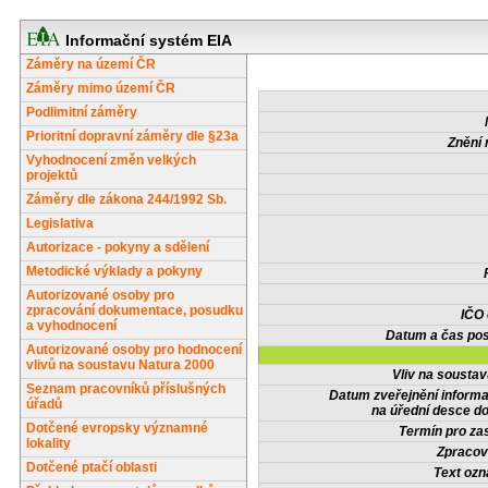
Informační systém EIA
Záměry na území ČR
Záměry mimo území ČR
Podlimitní záměry
Prioritní dopravní záměry dle §23a
Znění 
Vyhodnocení změn velkých
projektů
Záměry dle zákona 244/1992 Sb.
Legislativa
Autorizace - pokyny a sdělení
Metodické výklady a pokyny
Autorizované osoby pro
zpracování dokumentace, posudku
IČO
a vyhodnocení
Datum a čas pos
Autorizované osoby pro hodnocení
vlivů na soustavu Natura 2000
Vliv na sousta
Seznam pracovníků příslušných
Datum zveřejnění inform
úřadů
na úřední desce do
Dotčené evropsky významné
Termín pro zas
lokality
Zpracov
Dotčené ptačí oblasti
Text oz