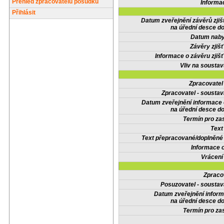
Přehled zpracovatelů posudků
Informa
Přihlásit
Datum zveřejnění závěrů zjiš
na úřední desce do
Datum nabyt
Závěry zjišť
Informace o závěru zjišť
Vliv na sousta
Zpracovate
Zpracovatel - soustav
Datum zveřejnění informace
na úřední desce do
Termín pro zas
Text
Text přepracované/doplněn
Informace 
Vrácení
Zpraco
Posuzovatel - soustav
Datum zveřejnění infor
na úřední desce do
Termín pro zas