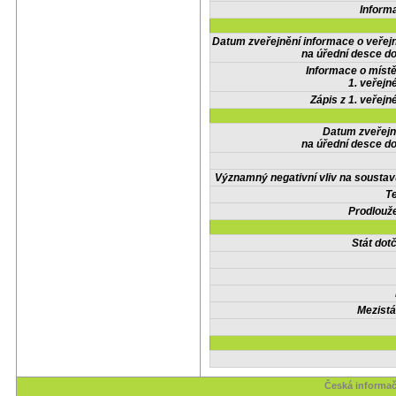
Inform
Datum zveřejnění informace o veřej
na úřední desce do
Informace o místě
1. veřejn
Zápis z 1. veřejn
Datum zveřejn
na úřední desce do
Významný negativní vliv na soustav
Te
Prodlouže
Stát do
Mezistá
Česká informač