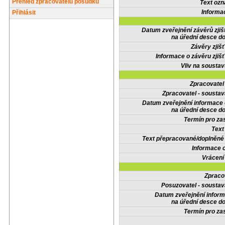
Přehled zpracovatelů posudků
Text oz
Informa
Přihlásit
Datum zveřejnění závěrů zjiš
na úřední desce do
Závěry zjišť
Informace o závěru zjišť
Vliv na sousta
Zpracovate
Zpracovatel - soustav
Datum zveřejnění informace
na úřední desce do
Termín pro zas
Text
Text přepracované/doplněn
Informace 
Vrácení
Zpraco
Posuzovatel - soustav
Datum zveřejnění infor
na úřední desce do
Termín pro zas