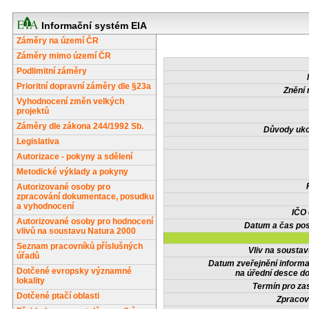
Informační systém EIA
Záměry na území ČR
Záměry mimo území ČR
Podlimitní záměry
Prioritní dopravní záměry dle §23a
Znění 
Vyhodnocení změn velkých
projektů
Záměry dle zákona 244/1992 Sb.
Důvody uko
Legislativa
Autorizace - pokyny a sdělení
Metodické výklady a pokyny
Autorizované osoby pro
zpracování dokumentace, posudku
a vyhodnocení
IČO
Autorizované osoby pro hodnocení
Datum a čas pos
vlivů na soustavu Natura 2000
Seznam pracovníků příslušných
Vliv na sousta
úřadů
Datum zveřejnění inform
Dotčené evropsky významné
na úřední desce do
lokality
Termín pro zas
Dotčené ptačí oblasti
Zpracov