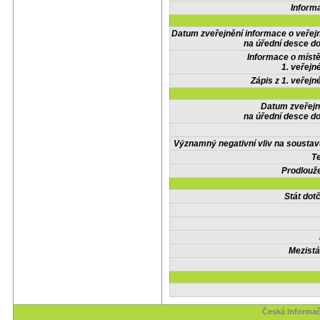
Inform
Datum zveřejnění informace o veřej
na úřední desce do
Informace o místě
1. veřejn
Zápis z 1. veřejn
Datum zveřejn
na úřední desce do
Významný negativní vliv na soustav
Te
Prodlouže
Stát do
Mezistá
Česká informač