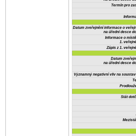
Termín pro zas
Inform
Datum zveřejnění informace o veřej
na úřední desce do
Informace o místě
1. veřejn
Zápis z 1. veřejn
Datum zveřejn
na úřední desce do
Významný negativní vliv na soustav
Te
Prodlouže
Stát do
Mezistá