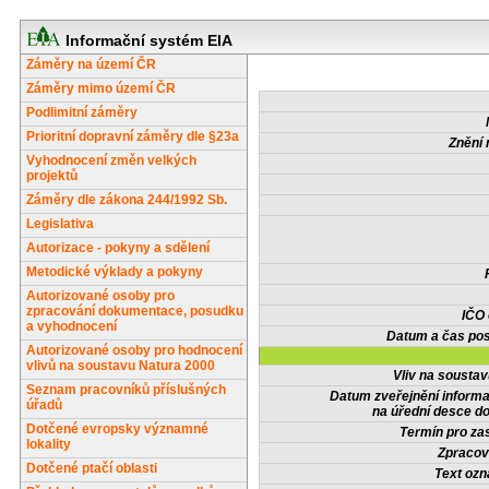
Informační systém EIA
Záměry na území ČR
Záměry mimo území ČR
Podlimitní záměry
Prioritní dopravní záměry dle §23a
Znění 
Vyhodnocení změn velkých
projektů
Záměry dle zákona 244/1992 Sb.
Legislativa
Autorizace - pokyny a sdělení
Metodické výklady a pokyny
Autorizované osoby pro
zpracování dokumentace, posudku
IČO
a vyhodnocení
Datum a čas pos
Autorizované osoby pro hodnocení
vlivů na soustavu Natura 2000
Vliv na sousta
Seznam pracovníků příslušných
Datum zveřejnění inform
úřadů
na úřední desce do
Dotčené evropsky významné
Termín pro zas
lokality
Zpracov
Dotčené ptačí oblasti
Text oz