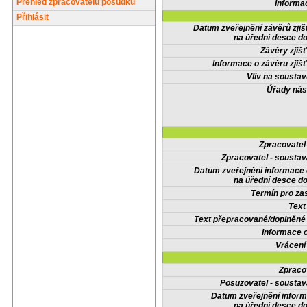
Přehled zpracovatelů posudků
Informa
Přihlásit
Datum zveřejnění závěrů zjiš
na úřední desce do
Závěry zjišť
Informace o závěru zjišť
Vliv na sousta
Úřady nás
Zpracovate
Zpracovatel - soustav
Datum zveřejnění informace
na úřední desce do
Termín pro zas
Text
Text přepracované/doplněn
Informace 
Vrácení
Zpraco
Posuzovatel - soustav
Datum zveřejnění infor
na úřední desce do