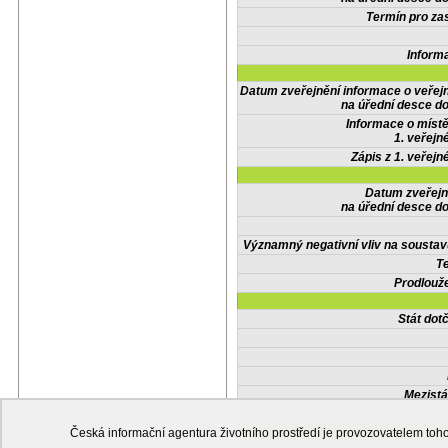
Termín pro zas
Inform
Datum zveřejnění informace o veřej
na úřední desce do
Informace o místě
1. veřejn
Zápis z 1. veřejn
Datum zveřejn
na úřední desce do
Významný negativní vliv na soustav
Te
Prodlouže
Stát do
Mezistá
Česká informační agentura životního prostředí je provozovatelem t