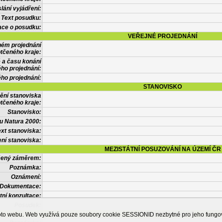
lání vyjádření:
Text posudku:
ace o posudku:
VEŘEJNÉ PROJEDNÁNÍ
ném projednání
tčeného kraje:
 a času konání
ého projednání:
ého projednání:
STANOVISKO
ění stanoviska
tčeného kraje:
Stanovisko:
u Natura 2000:
xt stanoviska:
ní stanoviska:
MEZISTÁTNÍ POSUZOVÁNÍ NA ÚZEMÍ ČR
tčený záměrem:
Poznámka:
Oznámení:
Dokumentace:
tní konzultace:
Posudek:
OSTATNÍ INFORMACE
ohoto webu. Web využívá pouze soubory cookie SESSIONID nezbytné pro jeho fung