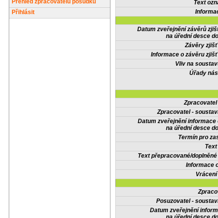
Přehled zpracovatelů posudků
Text oz
Informa
Přihlásit
Datum zveřejnění závěrů zjiš
na úřední desce do
Závěry zjišť
Informace o závěru zjišť
Vliv na sousta
Úřady nás
Zpracovate
Zpracovatel - soustav
Datum zveřejnění informace
na úřední desce do
Termín pro zas
Text
Text přepracované/doplněn
Informace 
Vrácení
Zpraco
Posuzovatel - soustav
Datum zveřejnění infor
na úřední desce do