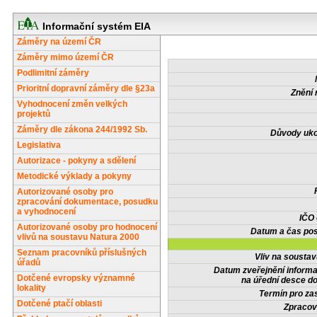
Informační systém EIA
Záměry na území ČR
Záměry mimo území ČR
Podlimitní záměry
Prioritní dopravní záměry dle §23a
Znění 
Vyhodnocení změn velkých
projektů
Záměry dle zákona 244/1992 Sb.
Důvody uko
Legislativa
Autorizace - pokyny a sdělení
Metodické výklady a pokyny
Autorizované osoby pro
zpracování dokumentace, posudku
a vyhodnocení
IČO
Autorizované osoby pro hodnocení
Datum a čas pos
vlivů na soustavu Natura 2000
Seznam pracovníků příslušných
Vliv na sousta
úřadů
Datum zveřejnění inform
Dotčené evropsky významné
na úřední desce do
lokality
Termín pro zas
Dotčené ptačí oblasti
Zpracov