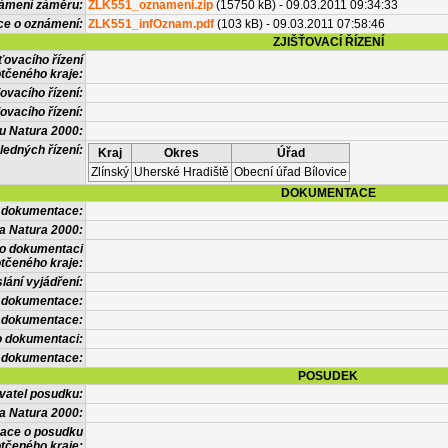
námení záměru:
ZLK551_oznameni.zip
(15750 kB) - 09.03.2011 09:34:33
ce o oznámení:
ZLK551_infOznam.pdf
(103 kB) - 09.03.2011 07:58:46
ZJIŠŤOVACÍ ŘÍZENÍ
ťovacího řízení
tčeného kraje:
ovacího řízení:
ovacího řízení:
vu Natura 2000:
ledných řízení:
Kraj
Okres
Úřad
Zlínský
Uherské Hradiště
Obecní úřad Bílovice
DOKUMENTACE
l dokumentace:
a Natura 2000:
 o dokumentaci
tčeného kraje:
lání vyjádření:
 dokumentace:
é dokumentace:
o dokumentaci:
 dokumentace:
POSUDEK
vatel posudku:
a Natura 2000:
mace o posudku
tčeného kraje: