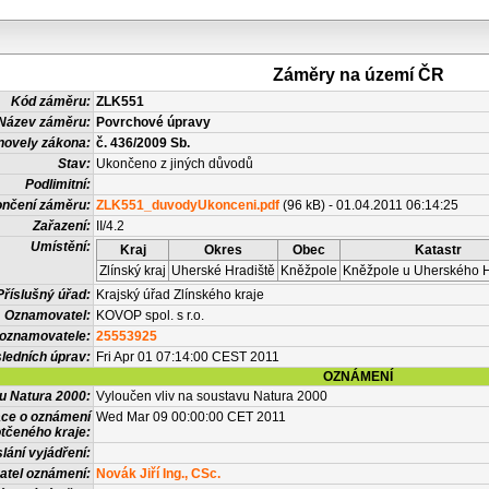
Záměry na území ČR
Kód záměru:
ZLK551
Název záměru:
Povrchové úpravy
novely zákona:
č. 436/2009 Sb.
Stav:
Ukončeno z jiných důvodů
Podlimitní:
nčení záměru:
ZLK551_duvodyUkonceni.pdf
(96 kB) - 01.04.2011 06:14:25
Zařazení:
II/4.2
Umístění:
Kraj
Okres
Obec
Katastr
Zlínský kraj
Uherské Hradiště
Kněžpole
Kněžpole u Uherského H
Příslušný úřad:
Krajský úřad Zlínského kraje
Oznamovatel:
KOVOP spol. s r.o.
 oznamovatele:
25553925
ledních úprav:
Fri Apr 01 07:14:00 CEST 2011
OZNÁMENÍ
vu Natura 2000:
Vyloučen vliv na soustavu Natura 2000
ace o oznámení
Wed Mar 09 00:00:00 CET 2011
tčeného kraje:
lání vyjádření:
atel oznámení:
Novák Jiří Ing., CSc.