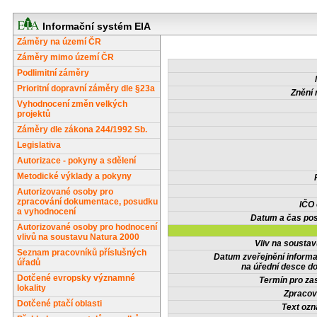
Informační systém EIA
Záměry na území ČR
Záměry mimo území ČR
Podlimitní záměry
Prioritní dopravní záměry dle §23a
Znění 
Vyhodnocení změn velkých
projektů
Záměry dle zákona 244/1992 Sb.
Legislativa
Autorizace - pokyny a sdělení
Metodické výklady a pokyny
Autorizované osoby pro
zpracování dokumentace, posudku
IČO
a vyhodnocení
Datum a čas pos
Autorizované osoby pro hodnocení
vlivů na soustavu Natura 2000
Vliv na sousta
Seznam pracovníků příslušných
Datum zveřejnění inform
úřadů
na úřední desce do
Dotčené evropsky významné
Termín pro zas
lokality
Zpracov
Dotčené ptačí oblasti
Text oz