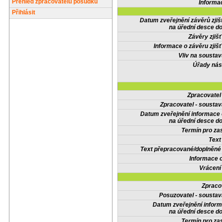
Přehled zpracovatelů posudků
Informa
Přihlásit
Datum zveřejnění závěrů zjiš
na úřední desce do
Závěry zjišť
Informace o závěru zjišť
Vliv na sousta
Úřady nás
Zpracovate
Zpracovatel - soustav
Datum zveřejnění informace
na úřední desce do
Termín pro zas
Text
Text přepracované/doplněn
Informace 
Vrácení
Zpraco
Posuzovatel - soustav
Datum zveřejnění infor
na úřední desce do
Termín pro zas