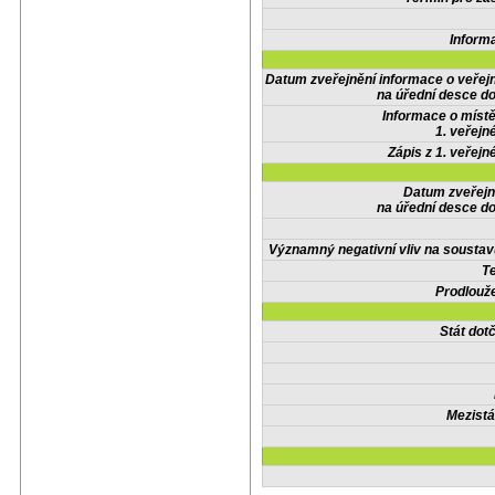
Inform
Datum zveřejnění informace o veřej
na úřední desce do
Informace o místě
1. veřejn
Zápis z 1. veřejn
Datum zveřejn
na úřední desce do
Významný negativní vliv na soustav
Te
Prodlouže
Stát do
Mezistá