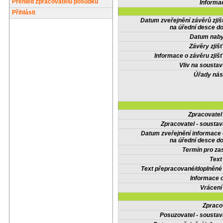
Přehled zpracovatelů posudků
Informa
Přihlásit
Datum zveřejnění závěrů zjiš
na úřední desce do
Datum nabyt
Závěry zjišť
Informace o závěru zjišť
Vliv na sousta
Úřady nás
Zpracovate
Zpracovatel - soustav
Datum zveřejnění informace
na úřední desce do
Termín pro zas
Text
Text přepracované/doplněn
Informace 
Vrácení
Zpraco
Posuzovatel - soustav