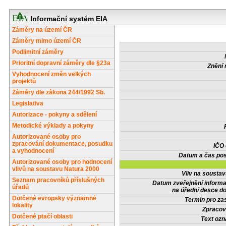
Informační systém EIA
Záměry na území ČR
Záměry mimo území ČR
Podlimitní záměry
Prioritní dopravní záměry dle §23a
Znění 
Vyhodnocení změn velkých
projektů
Záměry dle zákona 244/1992 Sb.
Legislativa
Autorizace - pokyny a sdělení
Metodické výklady a pokyny
Autorizované osoby pro
zpracování dokumentace, posudku
IČO
a vyhodnocení
Datum a čas pos
Autorizované osoby pro hodnocení
vlivů na soustavu Natura 2000
Vliv na sousta
Seznam pracovníků příslušných
Datum zveřejnění inform
úřadů
na úřední desce do
Dotčené evropsky významné
Termín pro zas
lokality
Zpracov
Dotčené ptačí oblasti
Text oz