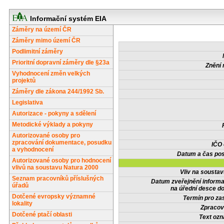
Informační systém EIA
Záměry na území ČR
Záměry mimo území ČR
Podlimitní záměry
Prioritní dopravní záměry dle §23a
Znění 
Vyhodnocení změn velkých
projektů
Záměry dle zákona 244/1992 Sb.
Legislativa
Autorizace - pokyny a sdělení
Metodické výklady a pokyny
Autorizované osoby pro
zpracování dokumentace, posudku
IČO
a vyhodnocení
Datum a čas pos
Autorizované osoby pro hodnocení
vlivů na soustavu Natura 2000
Vliv na sousta
Seznam pracovníků příslušných
Datum zveřejnění inform
úřadů
na úřední desce do
Dotčené evropsky významné
Termín pro zas
lokality
Zpracov
Dotčené ptačí oblasti
Text oz