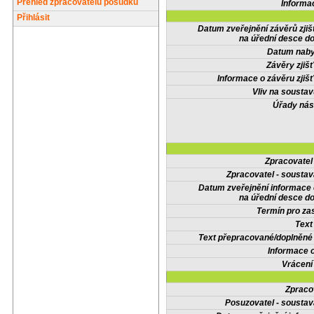
Přehled zpracovatelů posudků
Informa
Přihlásit
Datum zveřejnění závěrů zjiš
na úřední desce do
Datum nabyt
Závěry zjišť
Informace o závěru zjišť
Vliv na sousta
Úřady nás
Zpracovate
Zpracovatel - soustav
Datum zveřejnění informace
na úřední desce do
Termín pro zas
Text
Text přepracované/doplněn
Informace 
Vrácení
Zpraco
Posuzovatel - soustav