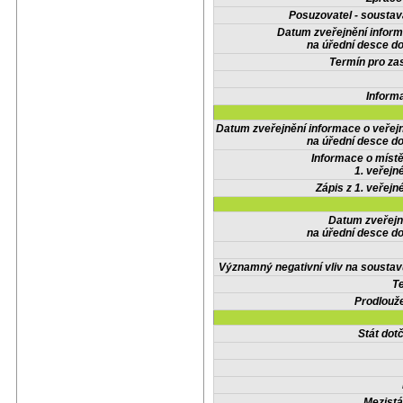
Posuzovatel - soustav
Datum zveřejnění infor
na úřední desce do
Termín pro zas
Inform
Datum zveřejnění informace o veřej
na úřední desce do
Informace o místě
1. veřejn
Zápis z 1. veřejn
Datum zveřejn
na úřední desce do
Významný negativní vliv na soustav
Te
Prodlouže
Stát do
Mezistá