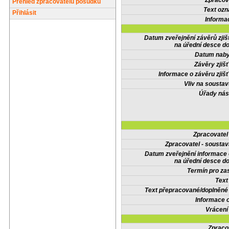
Zpracov
Přehled zpracovatelů posudků
Text oz
Přihlásit
Informa
Datum zveřejnění závěrů zjiš
na úřední desce do
Datum nabyt
Závěry zjišť
Informace o závěru zjišť
Vliv na sousta
Úřady nás
Zpracovate
Zpracovatel - soustav
Datum zveřejnění informace
na úřední desce do
Termín pro zas
Text
Text přepracované/doplněn
Informace 
Vrácení
Zpraco