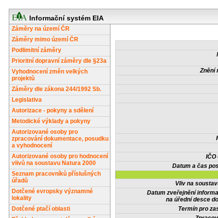
Informační systém EIA
Záměry na území ČR
Záměry mimo území ČR
Podlimitní záměry
Prioritní dopravní záměry dle §23a
Znění 
Vyhodnocení změn velkých
projektů
Záměry dle zákona 244/1992 Sb.
Legislativa
Autorizace - pokyny a sdělení
Metodické výklady a pokyny
Autorizované osoby pro
zpracování dokumentace, posudku
a vyhodnocení
Autorizované osoby pro hodnocení
IČO
vlivů na soustavu Natura 2000
Datum a čas pos
Seznam pracovníků příslušných
úřadů
Vliv na sousta
Dotčené evropsky významné
Datum zveřejnění inform
lokality
na úřední desce do
Dotčené ptačí oblasti
Termín pro zas