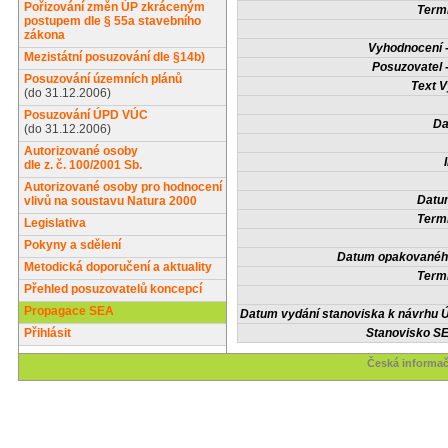
Pořizování změn ÚP zkráceným
Termí
postupem dle § 55a stavebního
zákona
Vyhodnocení -
Mezistátní posuzování dle §14b)
Posuzovatel 
Posuzování územních plánů
Text V
(do 31.12.2006)
Posuzování ÚPD VÚC
Da
(do 31.12.2006)
Autorizované osoby
dle z. č. 100/2001 Sb.
Autorizované osoby pro hodnocení
Datum
vlivů na soustavu Natura 2000
Termí
Legislativa
Pokyny a sdělení
Datum opakovaného
Metodická doporučení a aktuality
Termí
Přehled posuzovatelů koncepcí
Propagace SEA
Datum vydání stanoviska k návrhu Ú
Přihlásit
Stanovisko SE
Česká informač