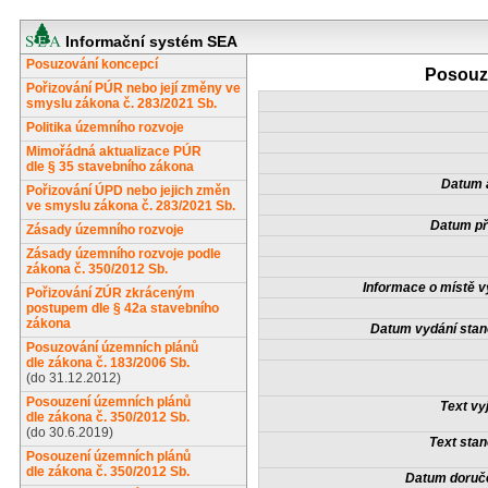
Informační systém SEA
Posuzování koncepcí
Posouze
Pořizování PÚR nebo její změny ve
smyslu zákona č. 283/2021 Sb.
Politika územního rozvoje
Mimořádná aktualizace PÚR
dle § 35 stavebního zákona
Datum a
Pořizování ÚPD nebo jejich změn
ve smyslu zákona č. 283/2021 Sb.
Datum př
Zásady územního rozvoje
Zásady územního rozvoje podle
zákona č. 350/2012 Sb.
Informace o místě v
Pořizování ZÚR zkráceným
postupem dle § 42a stavebního
zákona
Datum vydání stan
Posuzování územních plánů
dle zákona č. 183/2006 Sb.
(do 31.12.2012)
Posouzení územních plánů
Text vy
dle zákona č. 350/2012 Sb.
(do 30.6.2019)
Text stan
Posouzení územních plánů
dle zákona č. 350/2012 Sb.
Datum doruče