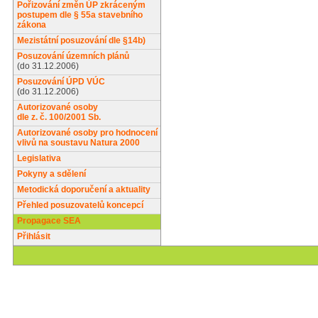
Pořizování změn ÚP zkráceným
postupem dle § 55a stavebního
zákona
Mezistátní posuzování dle §14b)
Posuzování územních plánů
(do 31.12.2006)
Posuzování ÚPD VÚC
(do 31.12.2006)
Autorizované osoby
dle z. č. 100/2001 Sb.
Autorizované osoby pro hodnocení
vlivů na soustavu Natura 2000
Legislativa
Pokyny a sdělení
Metodická doporučení a aktuality
Přehled posuzovatelů koncepcí
Propagace SEA
Přihlásit