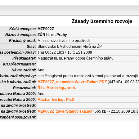
Zásady územního rozvoje
Kód koncepce:
MZP002Z
Název koncepce:
ZÚR hl. m. Prahy
Příslušný úřad:
Ministerstvo životního prostředí
Stav:
Stanovisko k Vyhodnocení vlivů na ŽP
as posledních úprav:
Thu Oct 22 18:37:15 CEST 2009
Předkladatel:
Magistrát hl. m. Prahy, odbor územního plánu
IČO předkladatele:
Návrh zadání:
Ano
ávrhu zadání/zprávy:
http://magistrat.praha-mesto.cz/Uzemni-planovani-a-rozvo
ska k návrhu zadání:
MZP002Z_stanoviskoNavrhZadani.PDF
(447 kB) - 09.08.2
Posuzovatel:
Říha Martin Ing., arch.
ustava Natura 2000:
Ano
ovatel Natura 2000:
Machar Ivo Ing., Ph.D.
na životní prostředí:
na životní prostředí:
MZP002Z_zaverStanoviska.pdf
(565 kB) - 22.10.2009 18:3
končení posuzování: