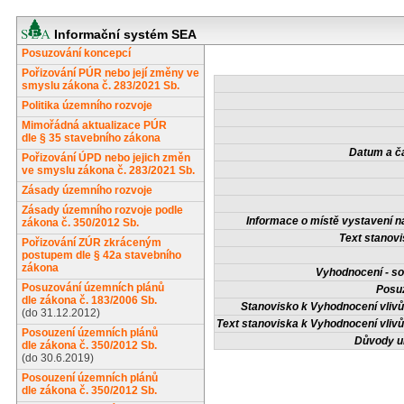
Informační systém SEA
Posuzování koncepcí
Pořizování PÚR nebo její změny ve
smyslu zákona č. 283/2021 Sb.
Politika územního rozvoje
Mimořádná aktualizace PÚR
dle § 35 stavebního zákona
Datum a č
Pořizování ÚPD nebo jejich změn
ve smyslu zákona č. 283/2021 Sb.
Zásady územního rozvoje
Zásady územního rozvoje podle
Informace o místě vystavení n
zákona č. 350/2012 Sb.
Text stanovi
Pořizování ZÚR zkráceným
postupem dle § 42a stavebního
zákona
Vyhodnocení - so
Posuzování územních plánů
Posuz
dle zákona č. 183/2006 Sb.
Stanovisko k Vyhodnocení vlivů 
(do 31.12.2012)
Text stanoviska k Vyhodnocení vlivů 
Posouzení územních plánů
Důvody u
dle zákona č. 350/2012 Sb.
(do 30.6.2019)
Posouzení územních plánů
dle zákona č. 350/2012 Sb.