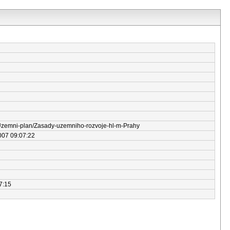
j/Uzemni-plan/Zasady-uzemniho-rozvoje-hl-m-Prahy
007 09:07:22
7:15