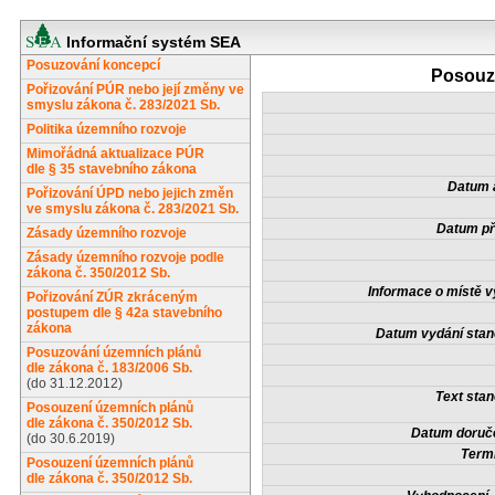
Informační systém SEA
Posuzování koncepcí
Posouze
Pořizování PÚR nebo její změny ve
smyslu zákona č. 283/2021 Sb.
Politika územního rozvoje
Mimořádná aktualizace PÚR
dle § 35 stavebního zákona
Datum a
Pořizování ÚPD nebo jejich změn
ve smyslu zákona č. 283/2021 Sb.
Datum př
Zásady územního rozvoje
Zásady územního rozvoje podle
zákona č. 350/2012 Sb.
Informace o místě v
Pořizování ZÚR zkráceným
postupem dle § 42a stavebního
zákona
Datum vydání stan
Posuzování územních plánů
dle zákona č. 183/2006 Sb.
(do 31.12.2012)
Text stan
Posouzení územních plánů
dle zákona č. 350/2012 Sb.
Datum doruče
(do 30.6.2019)
Termí
Posouzení územních plánů
dle zákona č. 350/2012 Sb.