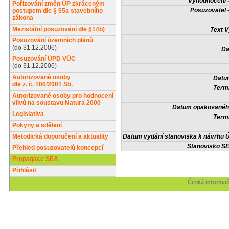
Vyhodnocení -
Pořizování změn ÚP zkráceným
Posuzovatel 
postupem dle § 55a stavebního
zákona
Mezistátní posuzování dle §14b)
Text V
Posuzování územních plánů
(do 31.12.2006)
Da
Posuzování ÚPD VÚC
(do 31.12.2006)
Autorizované osoby
Datum
dle z. č. 100/2001 Sb.
Termí
Autorizované osoby pro hodnocení
vlivů na soustavu Natura 2000
Datum opakovaného
Legislativa
Termí
Pokyny a sdělení
Metodická doporučení a aktuality
Datum vydání stanoviska k návrhu Ú
Stanovisko SE
Přehled posuzovatelů koncepcí
Propagace SEA
Přihlásit
Česká informač