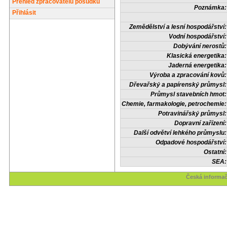
Přehled zpracovatelů posudků
Poznámka:
Přihlásit
Zemědělství a lesní hospodářství:
Vodní hospodářství:
Dobývání nerostů:
Klasická energetika:
Jaderná energetika:
Výroba a zpracování kovů:
Dřevařský a papírenský průmysl:
Průmysl stavebních hmot:
Chemie, farmakologie, petrochemie:
Potravinářský průmysl:
Dopravní zařízení:
Další odvětví lehkého průmyslu:
Odpadové hospodářství:
Ostatní:
SEA:
Česká informač