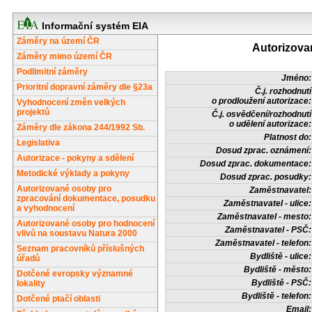
Informační systém EIA
Záměry na území ČR
Autorizova
Záměry mimo území ČR
Podlimitní záměry
Jméno:
Prioritní dopravní záměry dle §23a
Č.j. rozhodnutí
o prodloužení autorizace:
Vyhodnocení změn velkých
projektů
Č.j. osvědčení/rozhodnutí
o udělení autorizace:
Záměry dle zákona 244/1992 Sb.
Platnost do:
Legislativa
Dosud zprac. oznámení:
Autorizace - pokyny a sdělení
Dosud zprac. dokumentace:
Metodické výklady a pokyny
Dosud zprac. posudky:
Autorizované osoby pro
Zaměstnavatel:
zpracování dokumentace, posudku
Zaměstnavatel - ulice:
a vyhodnocení
Zaměstnavatel - mesto:
Autorizované osoby pro hodnocení
Zaměstnavatel - PSČ:
vlivů na soustavu Natura 2000
Zaměstnavatel - telefon:
Seznam pracovníků příslušných
Bydliště - ulice:
úřadů
Bydliště - město:
Dotčené evropsky významné
Bydliště - PSČ:
lokality
Bydliště - telefon:
Dotčené ptačí oblasti
Email: