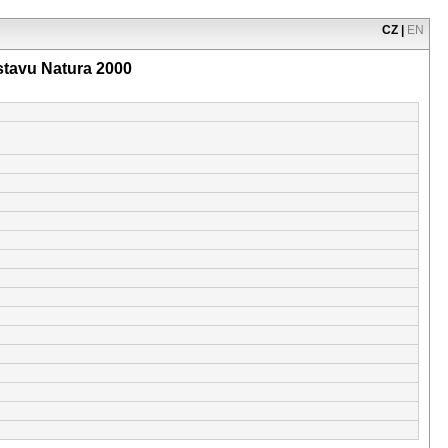
CZ
|
EN
stavu Natura 2000