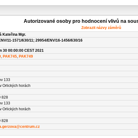
Autorizované osoby pro hodnocení vlivů na sou
Zobrazit názvy záměrů
 Kateřina Mgr.
ENV/11-1571/630/11; 29954/ENV/16-1456/630/16
n 30 00:00:00 CEST 2021
0
,
PAK745
,
PAK749
ov 133
v Orlických horách
9 828
ov 133
v Orlických horách
9 828
na.gerzova@centrum.cz