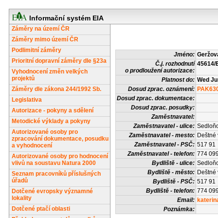
Informační systém EIA
Záměry na území ČR
Záměry mimo území ČR
Podlimitní záměry
Jméno:
Geržová
Prioritní dopravní záměry dle §23a
Č.j. rozhodnutí
45614/
o prodloužení autorizace:
Vyhodnocení změn velkých
projektů
Platnost do:
Wed Ju
Záměry dle zákona 244/1992 Sb.
Dosud zprac. oznámení:
PAK63
Dosud zprac. dokumentace:
Legislativa
Dosud zprac. posudky:
Autorizace - pokyny a sdělení
Zaměstnavatel:
Metodické výklady a pokyny
Zaměstnavatel - ulice:
Sedloň
Autorizované osoby pro
Zaměstnavatel - mesto:
Deštné 
zpracování dokumentace, posudku
Zaměstnavatel - PSČ:
517 91
a vyhodnocení
Zaměstnavatel - telefon:
774 09
Autorizované osoby pro hodnocení
vlivů na soustavu Natura 2000
Bydliště - ulice:
Sedloň
Bydliště - město:
Deštné 
Seznam pracovníků příslušných
úřadů
Bydliště - PSČ:
517 91
Bydliště - telefon:
774 09
Dotčené evropsky významné
lokality
Email:
kateri
Dotčené ptačí oblasti
Poznámka: