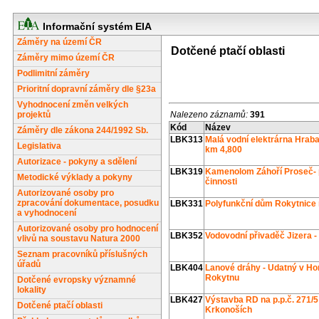
Informační systém EIA
Záměry na území ČR
Dotčené ptačí oblasti
Záměry mimo území ČR
Podlimitní záměry
Prioritní dopravní záměry dle §23a
Vyhodnocení změn velkých
projektů
Nalezeno záznamů:
391
Kód
Název
Záměry dle zákona 244/1992 Sb.
LBK313
Malá vodní elektrárna Hrabač
Legislativa
km 4,800
Autorizace - pokyny a sdělení
LBK319
Kamenolom Záhoří Proseč- 
Metodické výklady a pokyny
činnosti
Autorizované osoby pro
zpracování dokumentace, posudku
LBK331
Polyfunkční dům Rokytnice 
a vyhodnocení
Autorizované osoby pro hodnocení
LBK352
Vodovodní přivaděč Jizera 
vlivů na soustavu Natura 2000
Seznam pracovníků příslušných
úřadů
LBK404
Lanové dráhy - Udatný v Hor
Rokytnu
Dotčené evropsky významné
lokality
LBK427
Výstavba RD na p.p.č. 271/5
Dotčené ptačí oblasti
Krkonoších