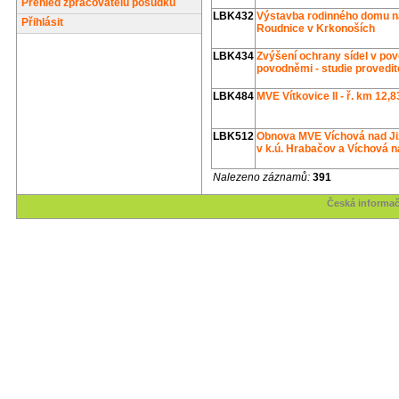
Přehled zpracovatelů posudků
LBK432
Výstavba rodinného domu na 
Přihlásit
Roudnice v Krkonoších
LBK434
Zvýšení ochrany sídel v pov
povodněmi - studie provedit
LBK484
MVE Vítkovice II - ř. km 12,8
LBK512
Obnova MVE Víchová nad Jize
v k.ú. Hrabačov a Víchová n
Nalezeno záznamů:
391
Česká informač