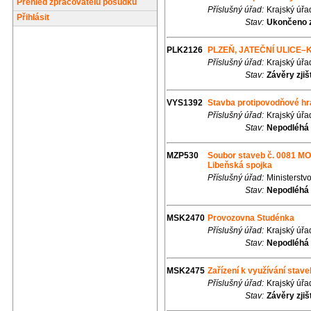
Přehled zpracovatelů posudků
Příslušný úřad:
Krajský úřa
Přihlásit
Stav:
Ukončeno z
PLK2126
PLZEŇ, JATEČNÍ ULICE
Příslušný úřad:
Krajský úřa
Stav:
Závěry zjiš
VYS1392
Stavba protipovodňové hr
Příslušný úřad:
Krajský úřa
Stav:
Nepodléhá 
MZP530
Soubor staveb č. 0081 MO 
Libeňská spojka
Příslušný úřad:
Ministerstvo
Stav:
Nepodléhá 
MSK2470
Provozovna Studénka
Příslušný úřad:
Krajský úřa
Stav:
Nepodléhá 
MSK2475
Zařízení k využívání sta
Příslušný úřad:
Krajský úřa
Stav:
Závěry zjiš