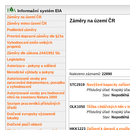
Informační systém EIA
Záměry na území ČR
Záměry na území ČR
Záměry mimo území ČR
Podlimitní záměry
Prioritní dopravní záměry dle §23a
Vyhodnocení změn velkých
projektů
Záměry dle zákona 244/1992 Sb.
Legislativa
Autorizace - pokyny a sdělení
Metodické výklady a pokyny
Nalezeno záznamů:
22890
Autorizované osoby pro
zpracování dokumentace, posudku
STC2919
Navýšení kapacity zařízen
a vyhodnocení
Příslušný úřad:
Krajský úřa
Autorizované osoby pro hodnocení
Stav:
Nepodléhá 
vlivů na soustavu Natura 2000
Seznam pracovníků příslušných
OLK1050
Těžba cihlářských hlín v lo
úřadů
Příslušný úřad:
Krajský úř
Dotčené evropsky významné
Stav:
Nepodléhá 
lokality
Dotčené ptačí oblasti
HKK1223
Zařízení k úpravě a využ