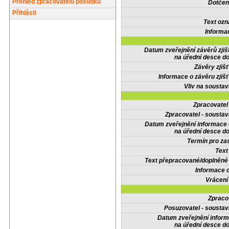
Přehled zpracovatelů posudků
Dotčené
Přihlásit
Text oz
Informa
Datum zveřejnění závěrů zjiš
na úřední desce do
Závěry zjišť
Informace o závěru zjišť
Vliv na sousta
Zpracovate
Zpracovatel - soustav
Datum zveřejnění informace
na úřední desce do
Termín pro zas
Text
Text přepracované/doplněn
Informace 
Vrácení
Zpraco
Posuzovatel - soustav
Datum zveřejnění infor
na úřední desce do