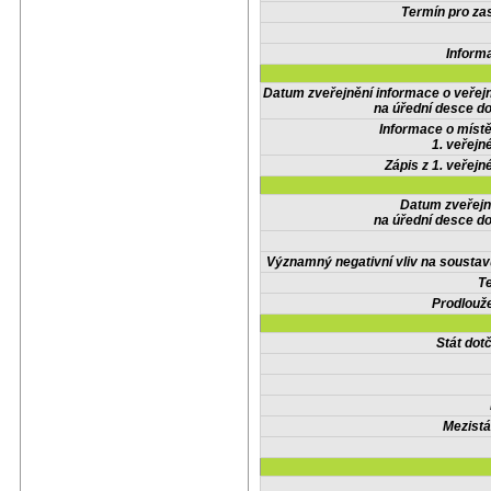
Termín pro zas
Inform
Datum zveřejnění informace o veřej
na úřední desce do
Informace o místě
1. veřejn
Zápis z 1. veřejn
Datum zveřejn
na úřední desce do
Významný negativní vliv na soustav
Te
Prodlouže
Stát do
Mezistá