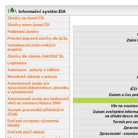
Informační systém EIA
Záměry na území ČR
Záměry mimo území ČR
Podlimitní záměry
Prioritní dopravní záměry dle §23a
Znění 
Vyhodnocení změn velkých
projektů
Záměry dle zákona 244/1992 Sb.
Legislativa
Autorizace - pokyny a sdělení
Metodické výklady a pokyny
Autorizované osoby pro
zpracování dokumentace, posudku
IČO
a vyhodnocení
Datum a čas pos
Autorizované osoby pro hodnocení
vlivů na soustavu Natura 2000
Vliv na sousta
Seznam pracovníků příslušných
Datum zveřejnění inform
úřadů
na úřední desce do
Dotčené evropsky významné
Termín pro zas
lokality
Zpracov
Dotčené ptačí oblasti
Zpracovatel - soustav