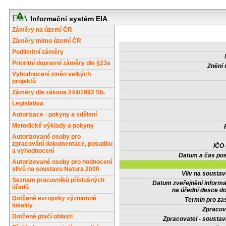
Informační systém EIA
Záměry na území ČR
Záměry mimo území ČR
Podlimitní záměry
Prioritní dopravní záměry dle §23a
Znění 
Vyhodnocení změn velkých
projektů
Záměry dle zákona 244/1992 Sb.
Legislativa
Autorizace - pokyny a sdělení
Metodické výklady a pokyny
Autorizované osoby pro
zpracování dokumentace, posudku
IČO
a vyhodnocení
Datum a čas pos
Autorizované osoby pro hodnocení
vlivů na soustavu Natura 2000
Vliv na sousta
Seznam pracovníků příslušných
Datum zveřejnění inform
úřadů
na úřední desce do
Dotčené evropsky významné
Termín pro zas
lokality
Zpracov
Dotčené ptačí oblasti
Zpracovatel - soustav