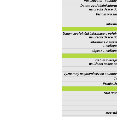
Posuzovatel - soustav
Datum zveřejnění infor
na úřední desce do
Termín pro zas
Inform
Datum zveřejnění informace o veřej
na úřední desce do
Informace o místě
1. veřejn
Zápis z 1. veřejn
Datum zveřejn
na úřední desce do
Významný negativní vliv na soustav
Te
Prodlouže
Stát do
Mezistá