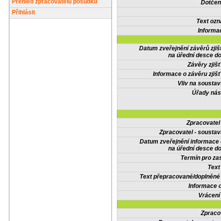
Přehled zpracovatelů posudků
Dotčené
Přihlásit
Text oz
Informa
Datum zveřejnění závěrů zjiš
na úřední desce do
Závěry zjišť
Informace o závěru zjišť
Vliv na sousta
Úřady nás
Zpracovate
Zpracovatel - soustav
Datum zveřejnění informace
na úřední desce do
Termín pro zas
Text
Text přepracované/doplněn
Informace 
Vrácení
Zpraco