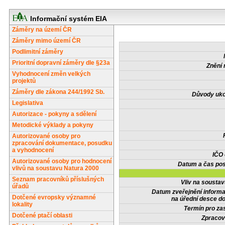
Informační systém EIA
Záměry na území ČR
Záměry mimo území ČR
Podlimitní záměry
Prioritní dopravní záměry dle §23a
Znění 
Vyhodnocení změn velkých
projektů
Záměry dle zákona 244/1992 Sb.
Důvody uko
Legislativa
Autorizace - pokyny a sdělení
Metodické výklady a pokyny
Autorizované osoby pro
zpracování dokumentace, posudku
a vyhodnocení
IČO
Autorizované osoby pro hodnocení
Datum a čas pos
vlivů na soustavu Natura 2000
Seznam pracovníků příslušných
Vliv na sousta
úřadů
Datum zveřejnění inform
Dotčené evropsky významné
na úřední desce do
lokality
Termín pro zas
Dotčené ptačí oblasti
Zpracov