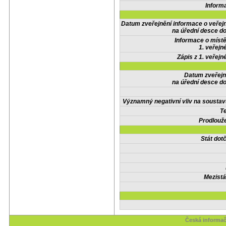
Inform
Datum zveřejnění informace o veřej
na úřední desce do
Informace o místě
1. veřejn
Zápis z 1. veřejn
Datum zveřejn
na úřední desce do
Významný negativní vliv na soustav
Te
Prodlouže
Stát do
Mezistá
Česká informač