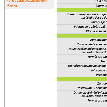
Přehled zpracovatelů posudků
Text oz
Informa
Přihlásit
Datum zveřejnění závěrů zjiš
na úřední desce do
Závěry zjišť
Informace o závěru zjišť
Vliv na sousta
Zpracovate
Zpracovatel - soustav
Datum zveřejnění informace
na úřední desce do
Termín pro zas
Text
Text přepracované/doplněn
Informace 
Vrácení
Zpraco
Posuzovatel - soustav
Datum zveřejnění infor
na úřední desce do
Termín pro zas