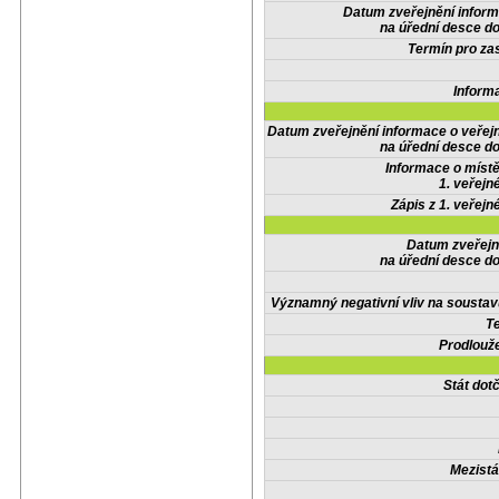
Datum zveřejnění infor
na úřední desce do
Termín pro zas
Inform
Datum zveřejnění informace o veřej
na úřední desce do
Informace o místě
1. veřejn
Zápis z 1. veřejn
Datum zveřejn
na úřední desce do
Významný negativní vliv na soustav
Te
Prodlouže
Stát do
Mezistá