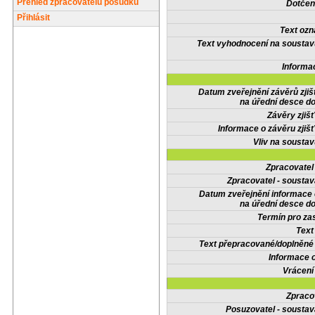
Přehled zpracovatelů posudků
Dotčené
Přihlásit
Text oz
Text vyhodnocení na soustav
Informa
Datum zveřejnění závěrů zjiš
na úřední desce do
Závěry zjišť
Informace o závěru zjišť
Vliv na sousta
Zpracovate
Zpracovatel - soustav
Datum zveřejnění informace
na úřední desce do
Termín pro zas
Text
Text přepracované/doplněn
Informace 
Vrácení
Zpraco
Posuzovatel - soustav