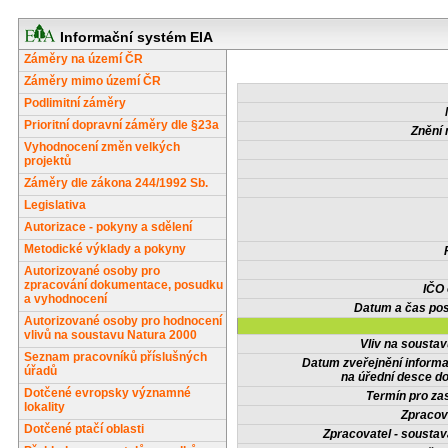
Informační systém EIA
Záměry na území ČR
Záměry mimo území ČR
Podlimitní záměry
Prioritní dopravní záměry dle §23a
Znění 
Vyhodnocení změn velkých
projektů
Záměry dle zákona 244/1992 Sb.
Legislativa
Autorizace - pokyny a sdělení
Metodické výklady a pokyny
Autorizované osoby pro
zpracování dokumentace, posudku
IČO
a vyhodnocení
Datum a čas pos
Autorizované osoby pro hodnocení
vlivů na soustavu Natura 2000
Vliv na sousta
Seznam pracovníků příslušných
Datum zveřejnění inform
úřadů
na úřední desce do
Dotčené evropsky významné
Termín pro zas
lokality
Zpracov
Dotčené ptačí oblasti
Zpracovatel - soustav