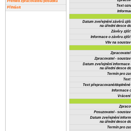
Zpracov
Přehled zpracovatelů posudků
Text oz
Přihlásit
Informa
Datum zveřejnění závěrů zjiš
na úřední desce do
Závěry zjišť
Informace o závěru zjišť
Vliv na sousta
Zpracovate
Zpracovatel - soustav
Datum zveřejnění informace
na úřední desce do
Termín pro zas
Text
Text přepracované/doplněn
Informace 
Vrácení
Zpraco
Posuzovatel - soustav
Datum zveřejnění infor
na úřední desce do
Termín pro zas