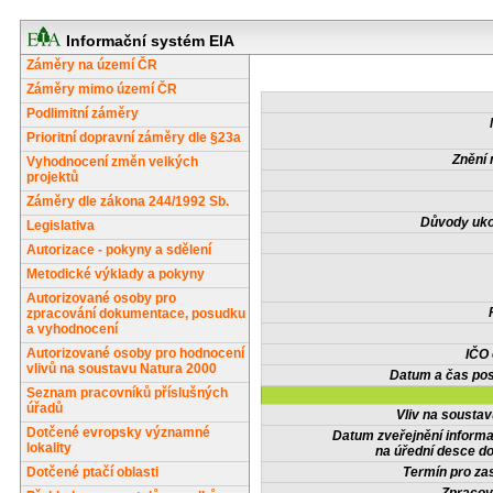
Informační systém EIA
Záměry na území ČR
Záměry mimo území ČR
Podlimitní záměry
Prioritní dopravní záměry dle §23a
Znění 
Vyhodnocení změn velkých
projektů
Záměry dle zákona 244/1992 Sb.
Důvody uko
Legislativa
Autorizace - pokyny a sdělení
Metodické výklady a pokyny
Autorizované osoby pro
zpracování dokumentace, posudku
a vyhodnocení
Autorizované osoby pro hodnocení
IČO
vlivů na soustavu Natura 2000
Datum a čas pos
Seznam pracovníků příslušných
úřadů
Vliv na sousta
Dotčené evropsky významné
Datum zveřejnění inform
lokality
na úřední desce do
Dotčené ptačí oblasti
Termín pro zas