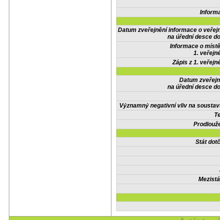
Inform
Datum zveřejnění informace o veřej
na úřední desce do
Informace o místě
1. veřejn
Zápis z 1. veřejn
Datum zveřejn
na úřední desce do
Významný negativní vliv na soustav
Te
Prodlouže
Stát do
Mezistá