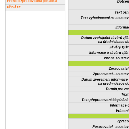
Přehled zpracovatelů posudků
Dotčené
Přihlásit
Text oz
Text vyhodnocení na soustav
Informa
Datum zveřejnění závěrů zjiš
na úřední desce do
Závěry zjišť
Informace o závěru zjišť
Vliv na sousta
Zpracovate
Zpracovatel - soustav
Datum zveřejnění informace
na úřední desce do
Termín pro zas
Text
Text přepracované/doplněn
Informace 
Vrácení
Zpraco
Posuzovatel - soustav