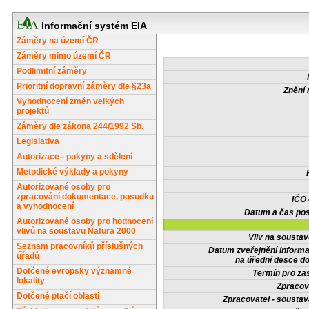
Informační systém EIA
Záměry na území ČR
Záměry mimo území ČR
Podlimitní záměry
Prioritní dopravní záměry dle §23a
Znění 
Vyhodnocení změn velkých
projektů
Záměry dle zákona 244/1992 Sb.
Legislativa
Autorizace - pokyny a sdělení
Metodické výklady a pokyny
Autorizované osoby pro
zpracování dokumentace, posudku
IČO
a vyhodnocení
Datum a čas pos
Autorizované osoby pro hodnocení
vlivů na soustavu Natura 2000
Vliv na sousta
Seznam pracovníků příslušných
Datum zveřejnění inform
úřadů
na úřední desce do
Dotčené evropsky významné
Termín pro zas
lokality
Zpracov
Dotčené ptačí oblasti
Zpracovatel - soustav