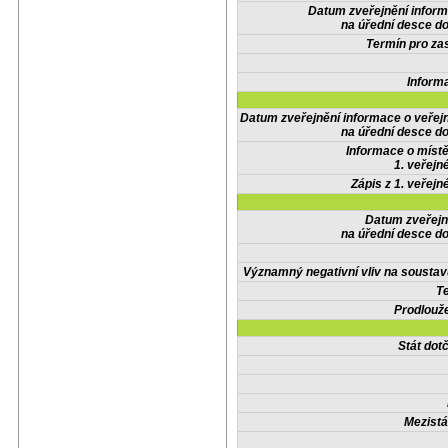
Datum zveřejnění infor
na úřední desce do
Termín pro zas
Inform
Datum zveřejnění informace o veřej
na úřední desce do
Informace o místě
1. veřejn
Zápis z 1. veřejn
Datum zveřejn
na úřední desce do
Významný negativní vliv na soustav
Te
Prodlouže
Stát do
Mezistá