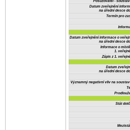
Posuzovatel - soustav
Datum zveřejnění infor
na úřední desce do
Termín pro zas
Inform
Datum zveřejnění informace o veřej
na úřední desce do
Informace o místě
1. veřejn
Zápis z 1. veřejn
Datum zveřejn
na úřední desce do
Významný negativní vliv na soustav
Te
Prodlouže
Stát do
Mezistá