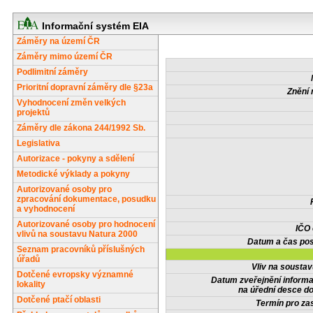
Informační systém EIA
Záměry na území ČR
Záměry mimo území ČR
Podlimitní záměry
Prioritní dopravní záměry dle §23a
Znění 
Vyhodnocení změn velkých
projektů
Záměry dle zákona 244/1992 Sb.
Legislativa
Autorizace - pokyny a sdělení
Metodické výklady a pokyny
Autorizované osoby pro
zpracování dokumentace, posudku
a vyhodnocení
Autorizované osoby pro hodnocení
IČO
vlivů na soustavu Natura 2000
Datum a čas pos
Seznam pracovníků příslušných
úřadů
Vliv na sousta
Dotčené evropsky významné
Datum zveřejnění inform
lokality
na úřední desce do
Dotčené ptačí oblasti
Termín pro zas