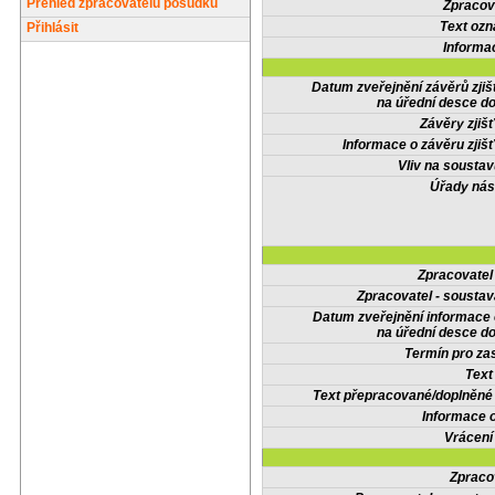
Přehled zpracovatelů posudků
Zpracov
Text oz
Přihlásit
Informa
Datum zveřejnění závěrů zjiš
na úřední desce do
Závěry zjišť
Informace o závěru zjišť
Vliv na sousta
Úřady nás
Zpracovate
Zpracovatel - soustav
Datum zveřejnění informace
na úřední desce do
Termín pro zas
Text
Text přepracované/doplněn
Informace 
Vrácení
Zpraco