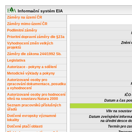
Informační systém EIA
Záměry na území ČR
Záměry mimo území ČR
Podlimitní záměry
Prioritní dopravní záměry dle §23a
Znění 
Vyhodnocení změn velkých
projektů
Záměry dle zákona 244/1992 Sb.
Legislativa
Autorizace - pokyny a sdělení
Metodické výklady a pokyny
Autorizované osoby pro
zpracování dokumentace, posudku
a vyhodnocení
Autorizované osoby pro hodnocení
IČO
vlivů na soustavu Natura 2000
Datum a čas pos
Seznam pracovníků příslušných
úřadů
Vliv na sousta
Dotčené evropsky významné
Datum zveřejnění inform
lokality
na úřední desce do
Dotčené ptačí oblasti
Termín pro zas