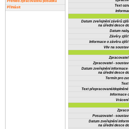
Zpracov
Přehled zpracovatelů posudků
Text oz
Přihlásit
Informa
Datum zveřejnění závěrů zjiš
na úřední desce do
Datum nabyt
Závěry zjišť
Informace o závěru zjišť
Vliv na sousta
Zpracovate
Zpracovatel - soustav
Datum zveřejnění informace
na úřední desce do
Termín pro zas
Text
Text přepracované/doplněn
Informace 
Vrácení
Zpraco
Posuzovatel - soustav
Datum zveřejnění infor
na úřední desce do