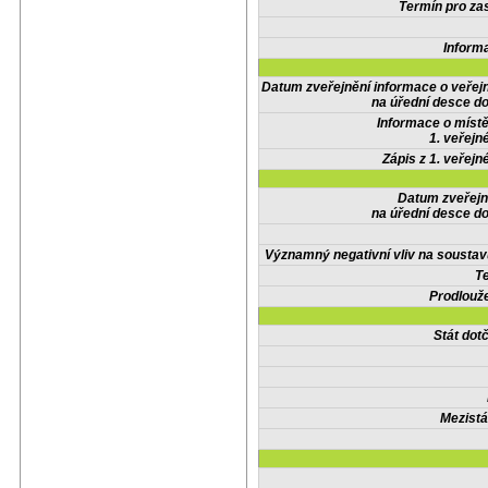
Termín pro zas
Inform
Datum zveřejnění informace o veřej
na úřední desce do
Informace o místě
1. veřejn
Zápis z 1. veřejn
Datum zveřejn
na úřední desce do
Významný negativní vliv na soustav
Te
Prodlouže
Stát do
Mezistá