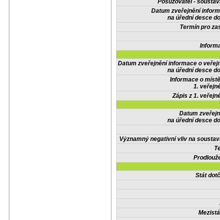
Posuzovatel - soustav
Datum zveřejnění infor
na úřední desce do
Termín pro zas
Inform
Datum zveřejnění informace o veřej
na úřední desce do
Informace o místě
1. veřejn
Zápis z 1. veřejn
Datum zveřejn
na úřední desce do
Významný negativní vliv na soustav
Te
Prodlouže
Stát do
Mezistá