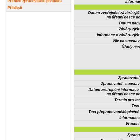
Přehled zpracovatelů posudků
Informa
Přihlásit
Datum zveřejnění závěrů zjiš
na úřední desce do
Datum nabyt
Závěry zjišť
Informace o závěru zjišť
Vliv na sousta
Úřady nás
Zpracovate
Zpracovatel - soustav
Datum zveřejnění informace
na úřední desce do
Termín pro zas
Text
Text přepracované/doplněn
Informace 
Vrácení
Zpraco