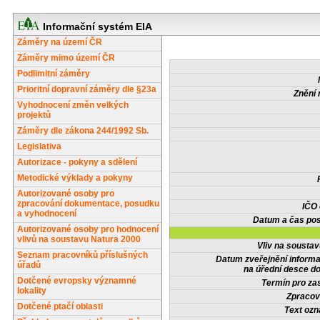
Informační systém EIA
Záměry na území ČR
Záměry mimo území ČR
Podlimitní záměry
Prioritní dopravní záměry dle §23a
Znění 
Vyhodnocení změn velkých
projektů
Záměry dle zákona 244/1992 Sb.
Legislativa
Autorizace - pokyny a sdělení
Metodické výklady a pokyny
Autorizované osoby pro
zpracování dokumentace, posudku
IČO
a vyhodnocení
Datum a čas pos
Autorizované osoby pro hodnocení
vlivů na soustavu Natura 2000
Vliv na sousta
Seznam pracovníků příslušných
Datum zveřejnění inform
úřadů
na úřední desce do
Dotčené evropsky významné
Termín pro zas
lokality
Zpracov
Dotčené ptačí oblasti
Text oz