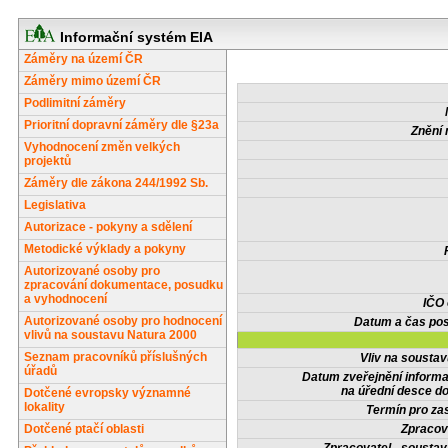
Informační systém EIA
Záměry na území ČR
Záměry mimo území ČR
Podlimitní záměry
Prioritní dopravní záměry dle §23a
Znění 
Vyhodnocení změn velkých
projektů
Záměry dle zákona 244/1992 Sb.
Legislativa
Autorizace - pokyny a sdělení
Metodické výklady a pokyny
Autorizované osoby pro
zpracování dokumentace, posudku
a vyhodnocení
IČO
Autorizované osoby pro hodnocení
Datum a čas pos
vlivů na soustavu Natura 2000
Seznam pracovníků příslušných
Vliv na sousta
úřadů
Datum zveřejnění inform
na úřední desce do
Dotčené evropsky významné
lokality
Termín pro zas
Dotčené ptačí oblasti
Zpracov