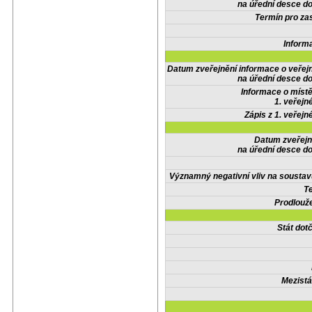
na úřední desce do
Termín pro zas
Inform
Datum zveřejnění informace o veřej
na úřední desce do
Informace o místě
1. veřejn
Zápis z 1. veřejn
Datum zveřejn
na úřední desce do
Významný negativní vliv na soustav
Te
Prodlouže
Stát do
Mezistá