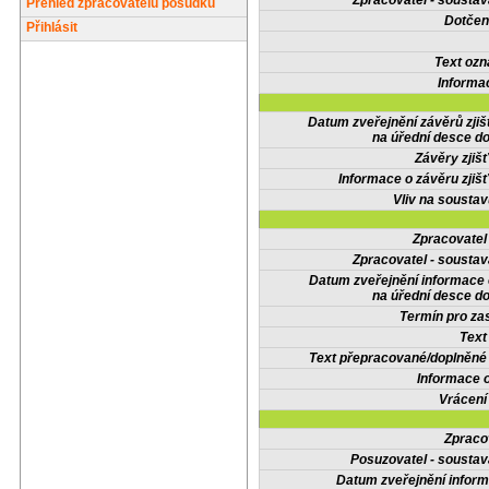
Zpracovatel - soustav
Přehled zpracovatelů posudků
Dotčené
Přihlásit
Text oz
Informa
Datum zveřejnění závěrů zjiš
na úřední desce do
Závěry zjišť
Informace o závěru zjišť
Vliv na sousta
Zpracovate
Zpracovatel - soustav
Datum zveřejnění informace
na úřední desce do
Termín pro zas
Text
Text přepracované/doplněn
Informace 
Vrácení
Zpraco
Posuzovatel - soustav
Datum zveřejnění infor