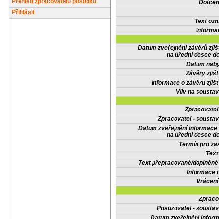
Přehled zpracovatelů posudků
Dotčené
Přihlásit
Text oz
Informa
Datum zveřejnění závěrů zjiš
na úřední desce do
Datum nabyt
Závěry zjišť
Informace o závěru zjišť
Vliv na sousta
Zpracovate
Zpracovatel - soustav
Datum zveřejnění informace
na úřední desce do
Termín pro zas
Text
Text přepracované/doplněn
Informace 
Vrácení
Zpraco
Posuzovatel - soustav
Datum zveřejnění infor