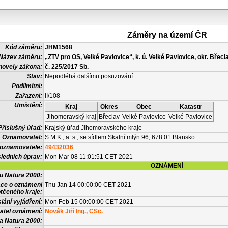
Záměry na území ČR
Kód záměru:
JHM1568
Název záměru:
„ZTV pro OS, Velké Pavlovice“, k. ú. Velké Pavlovice, okr. Břecl
novely zákona:
č. 225/2017 Sb.
Stav:
Nepodléhá dalšímu posuzování
Podlimitní:
Zařazení:
II/108
Umístění:
Kraj
Okres
Obec
Katastr
Jihomoravský kraj
Břeclav
Velké Pavlovice
Velké Pavlovice
Příslušný úřad:
Krajský úřad Jihomoravského kraje
Oznamovatel:
S.M.K., a. s., se sídlem Skalní mlýn 96, 678 01 Blansko
 oznamovatele:
49432036
ledních úprav:
Mon Mar 08 11:01:51 CET 2021
OZNÁMENÍ
vu Natura 2000:
ace o oznámení
Thu Jan 14 00:00:00 CET 2021
tčeného kraje:
lání vyjádření:
Mon Feb 15 00:00:00 CET 2021
atel oznámení:
Novák Jiří Ing., CSc.
a Natura 2000: