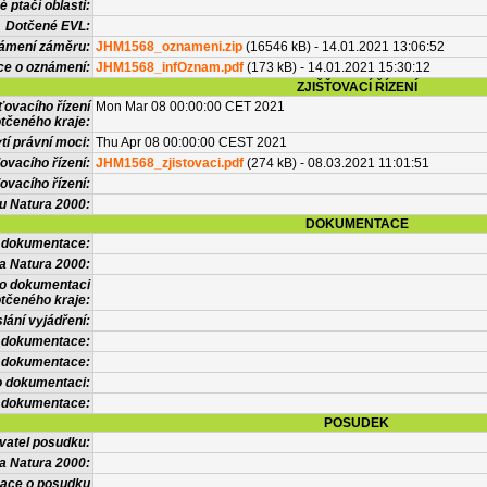
 ptačí oblasti:
Dotčené EVL:
námení záměru:
JHM1568_oznameni.zip
(16546 kB) - 14.01.2021 13:06:52
ce o oznámení:
JHM1568_infOznam.pdf
(173 kB) - 14.01.2021 15:30:12
ZJIŠŤOVACÍ ŘÍZENÍ
ťovacího řízení
Mon Mar 08 00:00:00 CET 2021
tčeného kraje:
í právní moci:
Thu Apr 08 00:00:00 CEST 2021
ovacího řízení:
JHM1568_zjistovaci.pdf
(274 kB) - 08.03.2021 11:01:51
ovacího řízení:
vu Natura 2000:
DOKUMENTACE
l dokumentace:
a Natura 2000:
 o dokumentaci
tčeného kraje:
lání vyjádření:
 dokumentace:
é dokumentace:
o dokumentaci:
 dokumentace:
POSUDEK
vatel posudku:
a Natura 2000:
mace o posudku