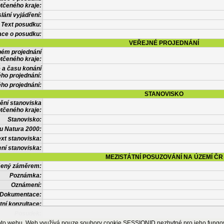
tčeného kraje:
lání vyjádření:
Text posudku:
ace o posudku:
VEŘEJNÉ PROJEDNÁNÍ
ném projednání
tčeného kraje:
 a času konání
ého projednání:
ého projednání:
STANOVISKO
ění stanoviska
tčeného kraje:
Stanovisko:
u Natura 2000:
xt stanoviska:
ní stanoviska:
MEZISTÁTNÍ POSUZOVÁNÍ NA ÚZEMÍ ČR
tčený záměrem:
Poznámka:
Oznámení:
Dokumentace:
tní konzultace:
Posudek:
OSTATNÍ INFORMACE
ohoto webu. Web využívá pouze soubory cookie SESSIONID nezbytné pro jeho fung