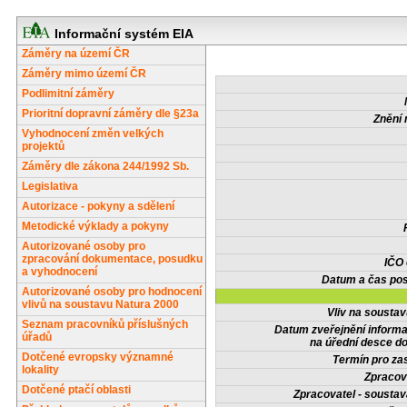
Informační systém EIA
Záměry na území ČR
Záměry mimo území ČR
Podlimitní záměry
Prioritní dopravní záměry dle §23a
Znění 
Vyhodnocení změn velkých
projektů
Záměry dle zákona 244/1992 Sb.
Legislativa
Autorizace - pokyny a sdělení
Metodické výklady a pokyny
Autorizované osoby pro
zpracování dokumentace, posudku
IČO
a vyhodnocení
Datum a čas pos
Autorizované osoby pro hodnocení
vlivů na soustavu Natura 2000
Vliv na sousta
Seznam pracovníků příslušných
Datum zveřejnění inform
úřadů
na úřední desce do
Dotčené evropsky významné
Termín pro zas
lokality
Zpracov
Dotčené ptačí oblasti
Zpracovatel - soustav