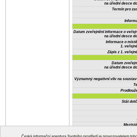
na úřední desce do
Termín pro zas
Inform
Datum zveřejnění informace o veřej
na úřední desce do
Informace o místě
1. veřejn
Zápis z 1. veřejn
Datum zveřejn
na úřední desce do
Významný negativní vliv na soustav
Te
Prodlouže
Stát do
Mezistá
Česká informační agentura životního prostředí je provozovatelem t