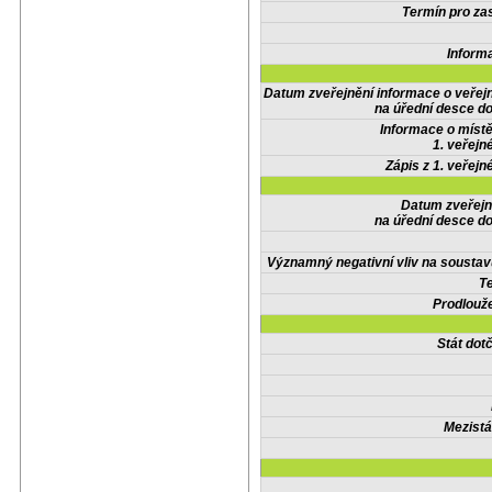
Termín pro zas
Inform
Datum zveřejnění informace o veřej
na úřední desce do
Informace o místě
1. veřejn
Zápis z 1. veřejn
Datum zveřejn
na úřední desce do
Významný negativní vliv na soustav
Te
Prodlouže
Stát do
Mezistá