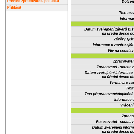
Přehled zpracovatelů posudků
Dotčené
Přihlásit
Text oz
Informa
Datum zveřejnění závěrů zjiš
na úřední desce do
Závěry zjišť
Informace o závěru zjišť
Vliv na sousta
Zpracovate
Zpracovatel - soustav
Datum zveřejnění informace
na úřední desce do
Termín pro zas
Text
Text přepracované/doplněn
Informace 
Vrácení
Zpraco
Posuzovatel - soustav
Datum zveřejnění infor
na úřední desce do