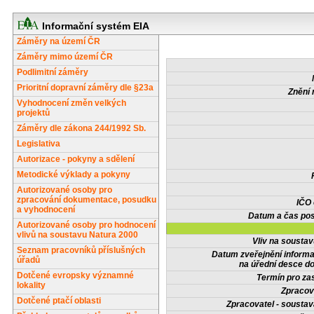
Informační systém EIA
Záměry na území ČR
Záměry mimo území ČR
Podlimitní záměry
Prioritní dopravní záměry dle §23a
Znění 
Vyhodnocení změn velkých
projektů
Záměry dle zákona 244/1992 Sb.
Legislativa
Autorizace - pokyny a sdělení
Metodické výklady a pokyny
Autorizované osoby pro
zpracování dokumentace, posudku
IČO
a vyhodnocení
Datum a čas pos
Autorizované osoby pro hodnocení
vlivů na soustavu Natura 2000
Vliv na sousta
Seznam pracovníků příslušných
Datum zveřejnění inform
úřadů
na úřední desce do
Dotčené evropsky významné
Termín pro zas
lokality
Zpracov
Dotčené ptačí oblasti
Zpracovatel - soustav