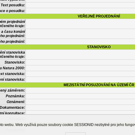
Text posudku:
ace o posudku:
VEŘEJNÉ PROJEDNÁNÍ
ném projednání
tčeného kraje:
 a času konání
ého projednání:
ého projednání:
STANOVISKO
ění stanoviska
tčeného kraje:
Stanovisko:
u Natura 2000:
xt stanoviska:
ní stanoviska:
MEZISTÁTNÍ POSUZOVÁNÍ NA ÚZEMÍ ČR
tčený záměrem:
Poznámka:
Oznámení:
Dokumentace:
tní konzultace:
Posudek:
OSTATNÍ INFORMACE
ohoto webu. Web využívá pouze soubory cookie SESSIONID nezbytné pro jeho fung
Poznámka: