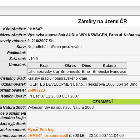
Záměry na území ČR
Kód záměru:
JHM547
Název záměru:
Výstavba autosalónů AUDI a WOLKSWAGEN, Brno ul. Kaštano
novely zákona:
č. 216/2007 Sb.
Stav:
Nepodléhá dalšímu posuzování
Podlimitní:
Zařazení:
II/10.6
Umístění:
Kraj
Okres
Obec
Katastr
Jihomoravský kraj
Brno-město
Brno
Brněnské Ivanovice
Příslušný úřad:
Krajský úřad Jihomoravského kraje
Oznamovatel:
FUERTES DEVELOPMENT, s.r.o., Tleskačova 1660, 664 34 Brno
 oznamovatele:
26893223
ledních úprav:
Fri Dec 07 12:23:00 CET 2007
OZNÁMENÍ
vu Natura 2000:
Vyloučen vliv na soustavu Natura 2000
ace o oznámení
tčeného kraje:
lání vyjádření:
atel oznámení:
Mynář Petr Ing.
námení záměru:
JHM547_oznameni.pdf
(5700 kB) - 22.10.2007 11:04:09