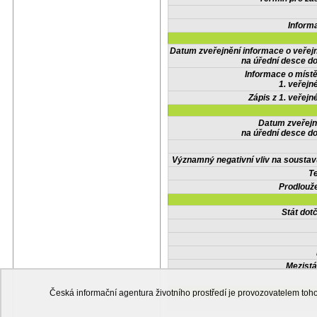
Inform
Datum zveřejnění informace o veřej
na úřední desce do
Informace o místě
1. veřejn
Zápis z 1. veřejn
Datum zveřejn
na úřední desce do
Významný negativní vliv na soustav
Te
Prodlouže
Stát do
Mezistá
Česká informační agentura životního prostředí je provozovatelem t