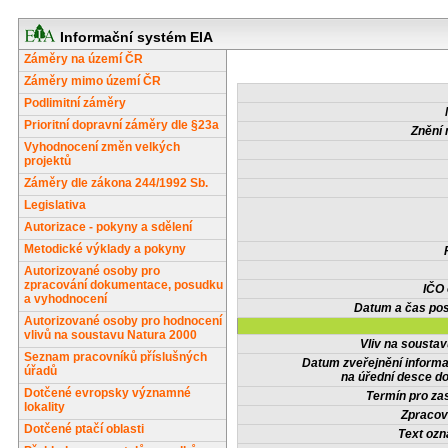
Informační systém EIA
Záměry na území ČR
Záměry mimo území ČR
Podlimitní záměry
Prioritní dopravní záměry dle §23a
Znění 
Vyhodnocení změn velkých
projektů
Záměry dle zákona 244/1992 Sb.
Legislativa
Autorizace - pokyny a sdělení
Metodické výklady a pokyny
Autorizované osoby pro
zpracování dokumentace, posudku
IČO
a vyhodnocení
Datum a čas pos
Autorizované osoby pro hodnocení
vlivů na soustavu Natura 2000
Vliv na sousta
Seznam pracovníků příslušných
Datum zveřejnění inform
úřadů
na úřední desce do
Dotčené evropsky významné
Termín pro zas
lokality
Zpracov
Dotčené ptačí oblasti
Text oz