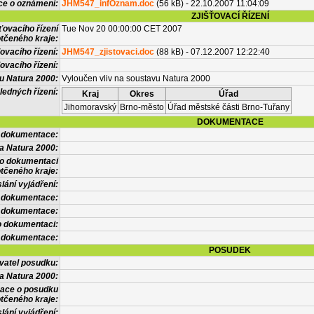
ce o oznámení:
JHM547_infOznam.doc
(56 kB) - 22.10.2007 11:04:09
ZJIŠŤOVACÍ ŘÍZENÍ
ťovacího řízení
Tue Nov 20 00:00:00 CET 2007
tčeného kraje:
ovacího řízení:
JHM547_zjistovaci.doc
(88 kB) - 07.12.2007 12:22:40
ovacího řízení:
vu Natura 2000:
Vyloučen vliv na soustavu Natura 2000
ledných řízení:
Kraj
Okres
Úřad
Jihomoravský
Brno-město
Úřad městské části Brno-Tuřany
DOKUMENTACE
l dokumentace:
a Natura 2000:
 o dokumentaci
tčeného kraje:
lání vyjádření:
 dokumentace:
é dokumentace:
o dokumentaci:
 dokumentace:
POSUDEK
vatel posudku:
a Natura 2000:
mace o posudku
tčeného kraje:
lání vyjádření: