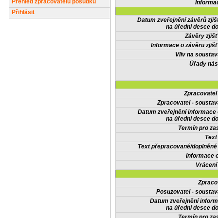
Přehled zpracovatelů posudků
Informa
Přihlásit
Datum zveřejnění závěrů zjiš
na úřední desce do
Závěry zjišť
Informace o závěru zjišť
Vliv na sousta
Úřady nás
Zpracovate
Zpracovatel - soustav
Datum zveřejnění informace
na úřední desce do
Termín pro zas
Text
Text přepracované/doplněn
Informace 
Vrácení
Zpraco
Posuzovatel - soustav
Datum zveřejnění infor
na úřední desce do
Termín pro zas