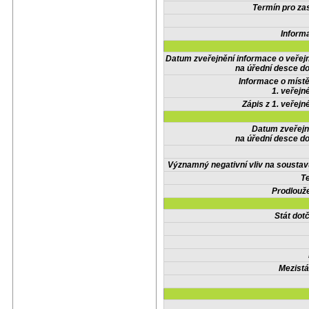
Termín pro zas
Inform
Datum zveřejnění informace o veřej
na úřední desce do
Informace o místě
1. veřejn
Zápis z 1. veřejn
Datum zveřejn
na úřední desce do
Významný negativní vliv na soustav
Te
Prodlouže
Stát do
Mezistá