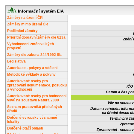
Informační systém EIA
Záměry na území ČR
Záměry mimo území ČR
Podlimitní záměry
Prioritní dopravní záměry dle §23a
Znění 
Vyhodnocení změn velkých
projektů
Záměry dle zákona 244/1992 Sb.
Legislativa
Autorizace - pokyny a sdělení
Metodické výklady a pokyny
Autorizované osoby pro
zpracování dokumentace, posudku
IČO
a vyhodnocení
Datum a čas pos
Autorizované osoby pro hodnocení
vlivů na soustavu Natura 2000
Vliv na sousta
Seznam pracovníků příslušných
Datum zveřejnění inform
úřadů
na úřední desce do
Dotčené evropsky významné
Termín pro zas
lokality
Zpracov
Dotčené ptačí oblasti
Zpracovatel - soustav