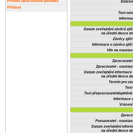
Přehled zpracovatelů posudků
Dotčené
Přihlásit
Text oz
Informa
Datum zveřejnění závěrů zjiš
na úřední desce do
Závěry zjišť
Informace o závěru zjišť
Vliv na sousta
Zpracovate
Zpracovatel - soustav
Datum zveřejnění informace
na úřední desce do
Termín pro zas
Text
Text přepracované/doplněn
Informace 
Vrácení
Zpraco
Posuzovatel - soustav
Datum zveřejnění infor
na úřední desce do